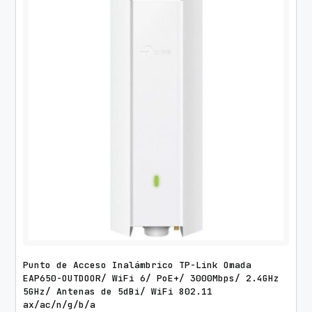
Punto de Acceso Inalámbrico TP-Link Omada
EAP650-OUTDOOR/ WiFi 6/ PoE+/ 3000Mbps/ 2.4GHz
5GHz/ Antenas de 5dBi/ WiFi 802.11
ax/ac/n/g/b/a