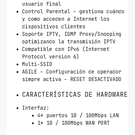
usuario final
F
Control Parental – gestiona cuándo
i
y como acceden a Internet los
8
dispositivos clientes
0
Soporte IPTV, IGMP Proxy/Snooping
2
optimizando la transmisión IPTV
.
Compatible con IPv6 (Internet
1
Protocol version 6)
1
Multi-SSID
n
AGILE – Configuración de operador
/
simpre activa – RESET DESACTIVADO
g
/
CARACTERÍSTICAS DE HARDWARE
b
c
Interfaz:
a
4* puertos 10 / 100Mbps LAN
n
1* 10 / 100Mbps WAN PORT
t
i