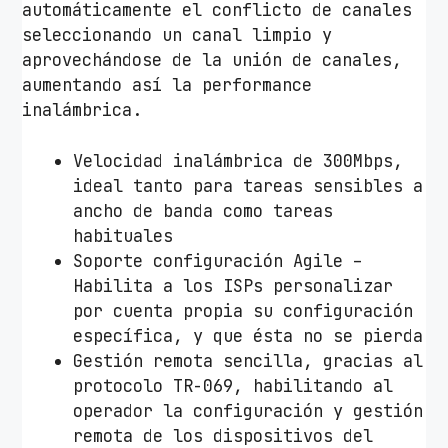
automáticamente el conflicto de canales
2
seleccionando un canal limpio y
.
aprovechándose de la unión de canales,
4
aumentando así la performance
G
inalámbrica.
H
z
Velocidad inalámbrica de 300Mbps,
/
ideal tanto para tareas sensibles a
2
ancho de banda como tareas
A
habituales
n
Soporte configuración Agile –
t
Habilita a los ISPs personalizar
e
por cuenta propia su configuración
n
específica, y que ésta no se pierda
a
Gestión remota sencilla, gracias al
s
protocolo TR-069, habilitando al
/
operador la configuración y gestión
W
remota de los dispositivos del
i