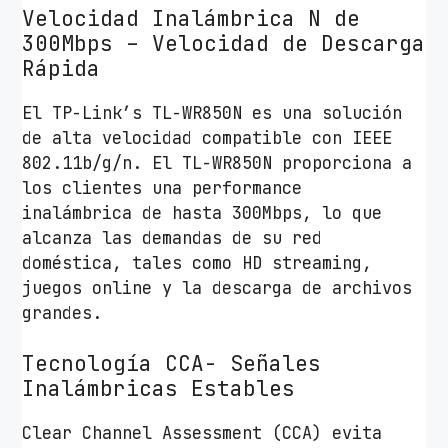
Velocidad Inalámbrica N de
k
300Mbps – Velocidad de Descarga
T
Rápida
L
-
El TP-Link’s TL-WR850N es una solución
W
de alta velocidad compatible con IEEE
R
802.11b/g/n. El TL-WR850N proporciona a
8
los clientes una performance
5
inalámbrica de hasta 300Mbps, lo que
0
alcanza las demandas de su red
N
doméstica, tales como HD streaming,
3
juegos online y la descarga de archivos
0
grandes.
0
M
Tecnología CCA- Señales
b
Inalámbricas Estables
p
s
Clear Channel Assessment (CCA) evita
/