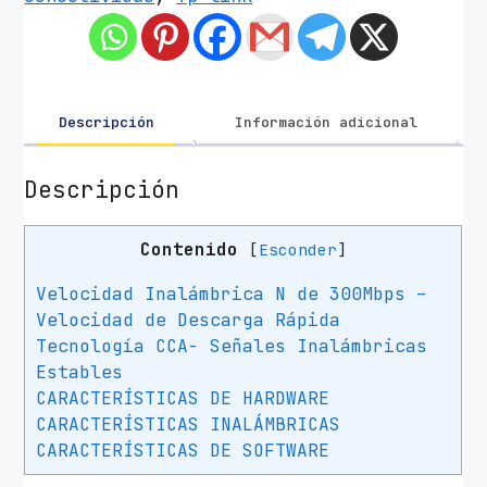
r
I
n
a
l
Descripción
Información adicional
á
m
Descripción
b
r
Contenido
[
Esconder
]
i
c
Velocidad Inalámbrica N de 300Mbps –
o
Velocidad de Descarga Rápida
T
Tecnología CCA- Señales Inalámbricas
P
Estables
-
CARACTERÍSTICAS DE HARDWARE
L
CARACTERÍSTICAS INALÁMBRICAS
CARACTERÍSTICAS DE SOFTWARE
i
n