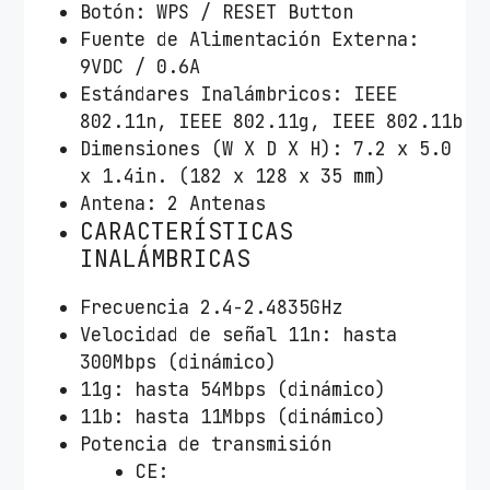
Botón: WPS / RESET Button
d
Fuente de Alimentación Externa:
a
9VDC / 0.6A
d
Estándares Inalámbricos: IEEE
802.11n, IEEE 802.11g, IEEE 802.11b
Dimensiones (W X D X H): 7.2 x 5.0
x 1.4in. (182 x 128 x 35 mm)
Antena: 2 Antenas
CARACTERÍSTICAS
INALÁMBRICAS
Frecuencia 2.4-2.4835GHz
Velocidad de señal 11n: hasta
300Mbps (dinámico)
11g: hasta 54Mbps (dinámico)
11b: hasta 11Mbps (dinámico)
Potencia de transmisión
CE: