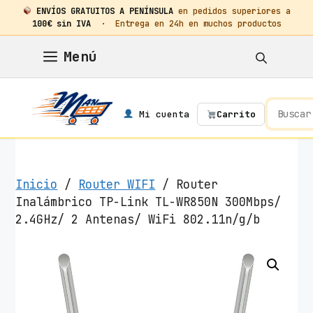
ENVÍOS GRATUITOS A PENÍNSULA
en pedidos superiores a
100€ sin IVA
· Entrega en 24h en muchos productos
Saltar
Menú
al
contenido
Mi cuenta
Carrito
Inicio
/
Router WIFI
/ Router
Inalámbrico TP-Link TL-WR850N 300Mbps/
2.4GHz/ 2 Antenas/ WiFi 802.11n/g/b