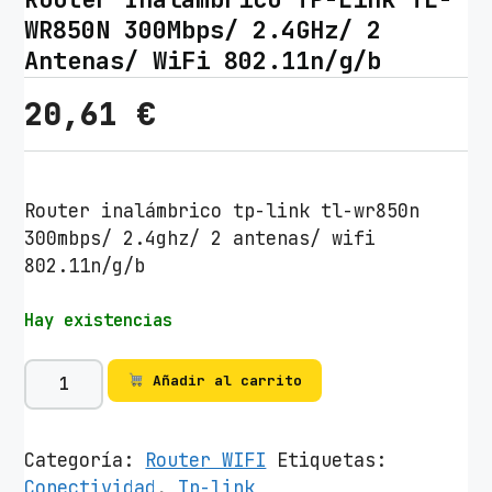
WR850N 300Mbps/ 2.4GHz/ 2
Antenas/ WiFi 802.11n/g/b
20,61
€
Router inalámbrico tp-link tl-wr850n
300mbps/ 2.4ghz/ 2 antenas/ wifi
802.11n/g/b
Hay existencias
R
Añadir al carrito
o
u
t
Categoría:
Router WIFI
Etiquetas:
e
Conectividad
,
Tp-link