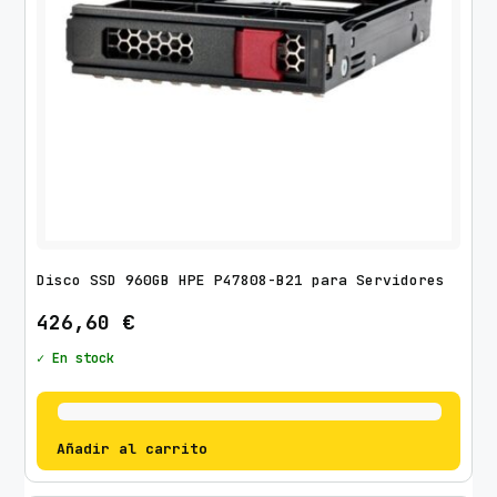
Disco SSD 960GB HPE P47808-B21 para Servidores
426,60
€
✓ En stock
Añadir al carrito