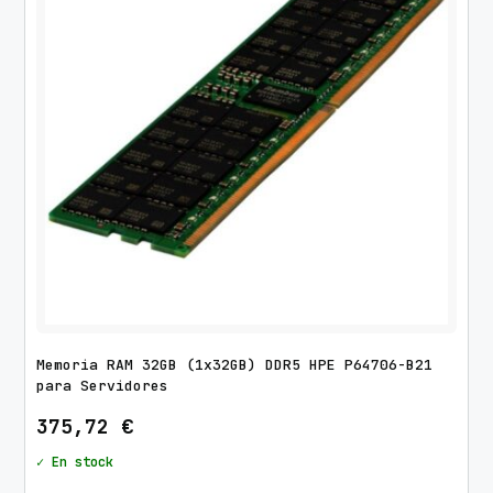
d
o
p
o
r
l
o
s
ú
l
t
i
m
Memoria RAM 32GB (1x32GB) DDR5 HPE P64706-B21
o
para Servidores
s
375,72
€
✓ En stock