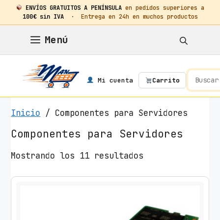
ENVÍOS GRATUITOS A PENÍNSULA
en pedidos superiores a
100€ sin IVA
· Entrega en 24h en muchos productos
Saltar
Menú
al
contenido
Mi cuenta
Carrito
Inicio
/ Componentes para Servidores
Componentes para Servidores
O
Mostrando los 11 resultados
r
d
e
n
a