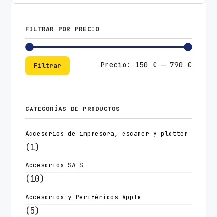
FILTRAR POR PRECIO
Preci
Preci
Precio:
150 €
—
790 €
Filtrar
mínim
máxim
CATEGORÍAS DE PRODUCTOS
Accesorios de impresora, escaner y plotter
(1)
Accesorios SAIS
(10)
Accesorios y Periféricos Apple
(5)