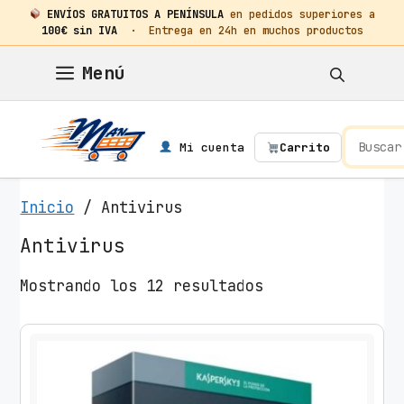
ENVÍOS GRATUITOS A PENÍNSULA
en pedidos superiores a
100€ sin IVA
· Entrega en 24h en muchos productos
Saltar
Menú
al
contenido
Mi cuenta
Carrito
Inicio
/ Antivirus
Antivirus
O
Mostrando los 12 resultados
r
d
e
n
a