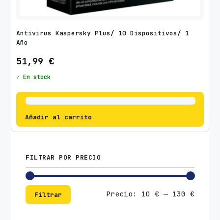
Antivirus Kaspersky Plus/ 10 Dispositivos/ 1
Año
51,99
€
✓ En stock
Añadir al carrito
FILTRAR POR PRECIO
Preci
Preci
Precio:
10 €
—
130 €
Filtrar
mínim
máxim