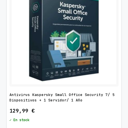
d
o
p
o
r
l
o
s
ú
l
t
i
m
Antivirus Kaspersky Small Office Security 7/ 5
o
Dispositivos + 1 Servidor/ 1 Año
s
129,99
€
✓ En stock