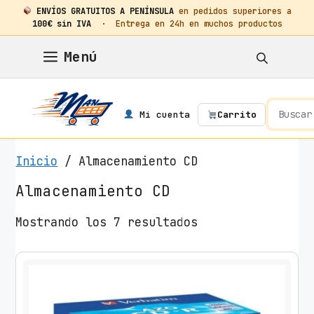
ENVÍOS GRATUITOS A PENÍNSULA
en pedidos superiores a
100€ sin IVA
· Entrega en 24h en muchos productos
Saltar
Menú
al
contenido
Mi cuenta
Carrito
Inicio
/ Almacenamiento CD
Almacenamiento CD
O
Mostrando los 7 resultados
r
d
e
n
a