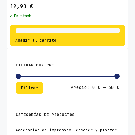
12,90
€
✓ En stock
Añadir al carrito
FILTRAR POR PRECIO
Preci
Preci
Precio:
0 €
—
30 €
Filtrar
mínim
máxim
CATEGORÍAS DE PRODUCTOS
Accesorios de impresora, escaner y plotter