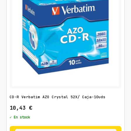
d
o
p
o
r
l
o
s
ú
l
t
i
m
CD-R Verbatim AZO Crystal 52X/ Caja-10uds
o
s
10,43
€
✓ En stock