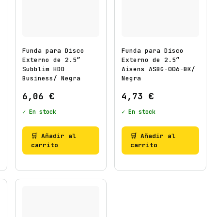
Funda para Disco
Funda para Disco
Externo de 2.5″
Externo de 2.5″
Subblim HDD
Aisens ASBG-006-BK/
Business/ Negra
Negra
6,06
€
4,73
€
✓ En stock
✓ En stock
🛒 Añadir al
🛒 Añadir al
carrito
carrito