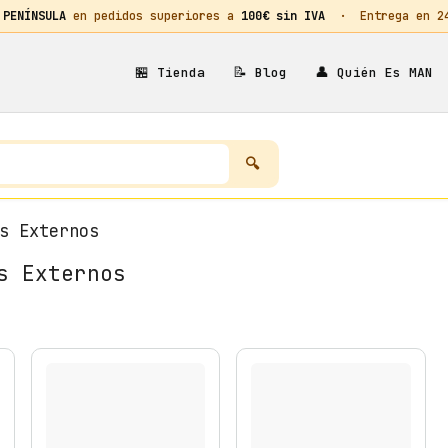
 PENÍNSULA
en pedidos superiores a
100€ sin IVA
· Entrega en 24h
🏪
📝
👤
Tienda
Blog
Quién Es MAN
s Externos
s Externos