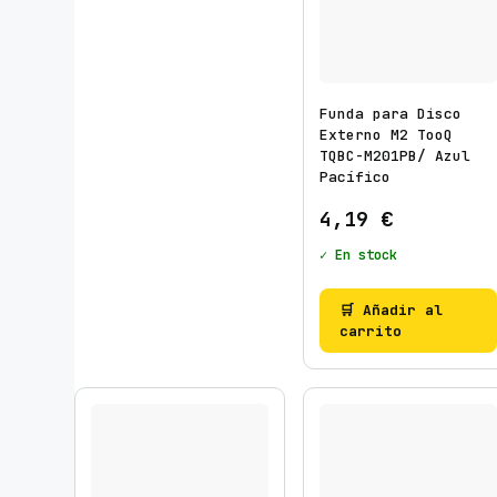
d
o
p
o
Funda para Disco
r
Externo M2 TooQ
TQBC-M201PB/ Azul
l
Pacífico
o
s
4,19
€
ú
✓ En stock
l
t
🛒 Añadir al
i
carrito
m
o
s