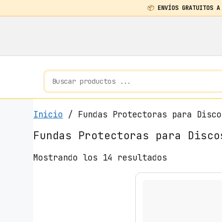
📦
ENVÍOS GRATUITOS A
Saltar
al
contenido
Inicio
/ Fundas Protectoras para Disco
Fundas Protectoras para Disco
O
Mostrando los 14 resultados
r
d
e
n
a