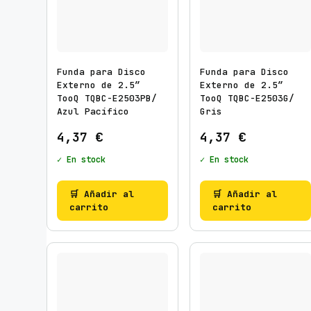
Funda para Disco
Funda para Disco
Externo de 2.5″
Externo de 2.5″
TooQ TQBC-E2503PB/
TooQ TQBC-E2503G/
Azul Pacífico
Gris
4,37
€
4,37
€
✓ En stock
✓ En stock
🛒 Añadir al
🛒 Añadir al
carrito
carrito