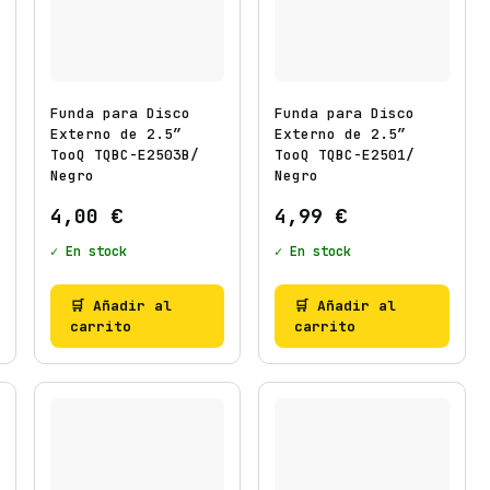
Funda para Disco
Funda para Disco
Externo de 2.5″
Externo de 2.5″
TooQ TQBC-E2503B/
TooQ TQBC-E2501/
Negro
Negro
4,00
€
4,99
€
✓ En stock
✓ En stock
🛒 Añadir al
🛒 Añadir al
carrito
carrito