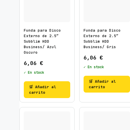
Funda para Disco
Funda para Disco
Externo de 2.5″
Externo de 2.5″
Subblim HDD
Subblim HDD
Business/ Azul
Business/ Gris
Oscuro
6,06
€
6,06
€
✓ En stock
✓ En stock
🛒 Añadir al
🛒 Añadir al
carrito
carrito