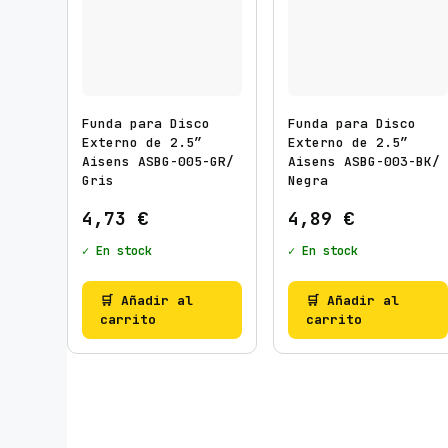
Funda para Disco
Funda para Disco
Externo de 2.5″
Externo de 2.5″
Aisens ASBG-005-GR/
Aisens ASBG-003-BK/
Gris
Negra
4,73
€
4,89
€
✓ En stock
✓ En stock
🛒 Añadir al
🛒 Añadir al
carrito
carrito