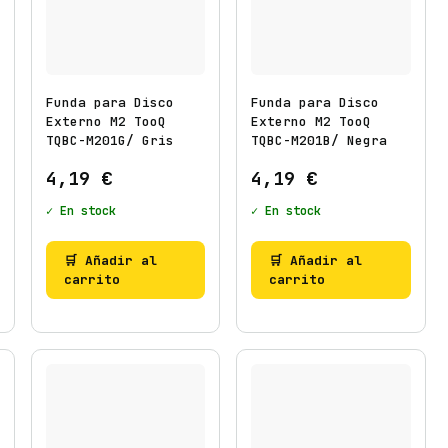
Funda para Disco
Funda para Disco
Externo M2 TooQ
Externo M2 TooQ
TQBC-M201G/ Gris
TQBC-M201B/ Negra
4,19
€
4,19
€
✓ En stock
✓ En stock
🛒 Añadir al
🛒 Añadir al
carrito
carrito