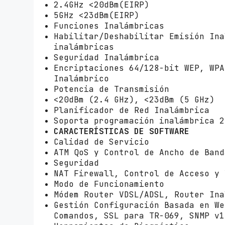
2.4GHz <20dBm(EIRP)
5GHz <23dBm(EIRP)
Funciones Inalámbricas
Habilitar/Deshabilitar Emisión Ina
inalámbricas
Seguridad Inalámbrica
Encriptaciones 64/128-bit WEP, WPA
Inalámbrico
Potencia de Transmisión
<20dBm (2.4 GHz), <23dBm (5 GHz)
Planificador de Red Inalámbrica
Soporta programación inalámbrica 2
CARACTERÍSTICAS DE SOFTWARE
Calidad de Servicio
ATM QoS y Control de Ancho de Band
Seguridad
NAT Firewall, Control de Acceso y 
Modo de Funcionamiento
Módem Router VDSL/ADSL, Router Ina
Gestión Configuración Basada en We
Comandos, SSL para TR-069, SNMP v1