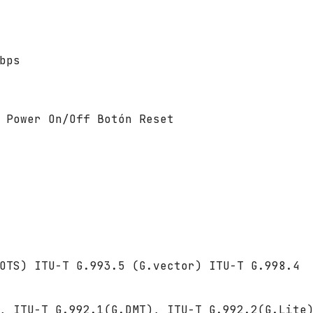
W
i
F
i
Mbps
8
0
2
.
 Power On/Off Botón Reset
1
1
a
c
/
n
/
a
/
-
OTS) ITU-T G.993.5 (G.vector) ITU-T G.998.4
b
/
g
, ITU-T G.992.1(G.DMT), ITU-T G.992.2(G.Lite