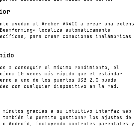
/
ior
2
.
nto ayudan al Archer VR400 a crear una exten
4
Beamforming* localiza automáticamente
G
ecíficas, para crear conexiones inalámbricas
H
z
5
pido
G
H
os a conseguir el máximo rendimiento, el
z
ciona 10 veces más rápido que el estándar
/
erno a uno de los puertos USB 2.0 puede
3
deo con cualquier dispositivo en la red.
A
n
t
e
 minutos gracias a su intuitivo interfaz web
n
 también le permite gestionar los ajustes de
a
 o Android, incluyendo controles parentales 
s
/