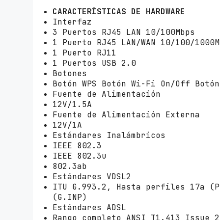
CARACTERÍSTICAS DE HARDWARE
Interfaz
3 Puertos RJ45 LAN 10/100Mbps
1 Puerto RJ45 LAN/WAN 10/100/1000
1 Puerto RJ11
1 Puertos USB 2.0
Botones
Botón WPS Botón Wi-Fi On/Off Botón
Fuente de Alimentación
12V/1.5A
Fuente de Alimentación Externa
12V/1A
Estándares Inalámbricos
IEEE 802.3
IEEE 802.3u
802.3ab
Estándares VDSL2
ITU G.993.2, Hasta perfiles 17a (P
(G.INP)
Estándares ADSL
Rango completo ANSI T1.413 Issue 2