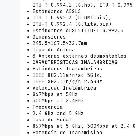
ITU-T G.994.1 (G.hs), ITU-T G.995.
Estándares ADSL2
ITU-T G.992.3 (G.DMT.bis),
ITU-T G.992.4 (G.lite.bis)
Estándares ADSL2+ITU-T G.992.5
Dimensiones
243.5×167.5×32.7mm
Tipo de Antena
3 Antenas externas desmontables
CARACTERÍSTICAS INALÁMBRICAS
Estándares Inalámbricos
IEEE 802.11a/n/ac 5GHz,
IEEE 802.11b/g/n 2.4GHz
Velocidad Inalámbrica
867Mbps at 5GHz
300Mbps at 2.4GHz
Frecuencia
2.4 GHz and 5 GHz
Tasa de Señal
867Mbps at 5 GHz, 300Mbps at 2.4 G
Potencia de Transmisión