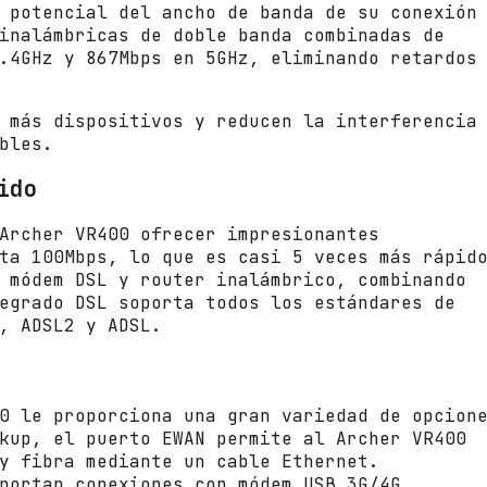
i
 potencial del ancho de banda de su conexión
n
inalámbricas de doble banda combinadas de
k
.4GHz y 867Mbps en 5GHz, eliminando retardos
A
r
c
 más dispositivos y reducen la interferencia
h
bles.
e
ido
r
V
Archer VR400 ofrecer impresionantes
R
ta 100Mbps, lo que es casi 5 veces más rápid
4
 módem DSL y router inalámbrico, combinando
0
egrado DSL soporta todos los estándares de
0
, ADSL2 y ADSL.
1
2
0
0
0 le proporciona una gran variedad de opcion
M
kup, el puerto EWAN permite al Archer VR400
b
y fibra mediante un cable Ethernet.
p
portan conexiones con módem USB 3G/4G.
s