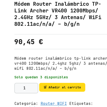
Módem Router Inalámbrico TP-
Link Archer VR400 1200Mbps/
2.4GHz 5GHz/ 3 Antenas/ WiFi
802.11ac/n/a/ – b/g/n
90,45
€
Módem router inalámbrico tp-link arche
vr400 1200mbps/ 2.4ghz 5ghz/ 3 antenas
wifi 802.11ac/n/a/ – b/g/n
Solo quedan 3 disponibles
M
🛒 Añadir al carrito
ó
d
e
Categoría:
Router WIFI
Etiquetas:
m