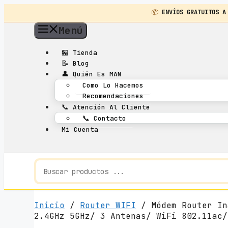
📦
ENVÍOS GRATUITOS A
Saltar
Menú
al
contenido
🏪
Tienda
📝
Blog
👤
Quién Es MAN
Como Lo Hacemos
Recomendaciones
📞
Atención Al Cliente
📞
Contacto
Mi Cuenta
Inicio
/
Router WIFI
/ Módem Router In
2.4GHz 5GHz/ 3 Antenas/ WiFi 802.11ac/