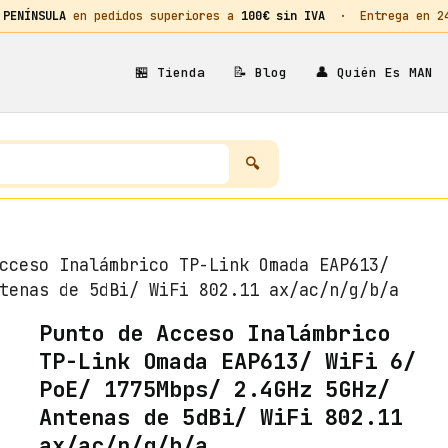
 PENÍNSULA
en pedidos superiores a
100€ sin IVA
· Entrega en 24h
🏪
📝
👤
Tienda
Blog
Quién Es MAN
cceso Inalámbrico TP-Link Omada EAP613/
tenas de 5dBi/ WiFi 802.11 ax/ac/n/g/b/a
Punto de Acceso Inalámbrico
TP-Link Omada EAP613/ WiFi 6/
PoE/ 1775Mbps/ 2.4GHz 5GHz/
Antenas de 5dBi/ WiFi 802.11
ax/ac/n/g/b/a