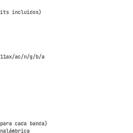
1
Kits incluidos)
a
x
/
a
c
/
.11ax/ac/n/g/b/a
n
/
g
/
b
/
a
c
a
 para cada banda)
n
inalámbrica
t