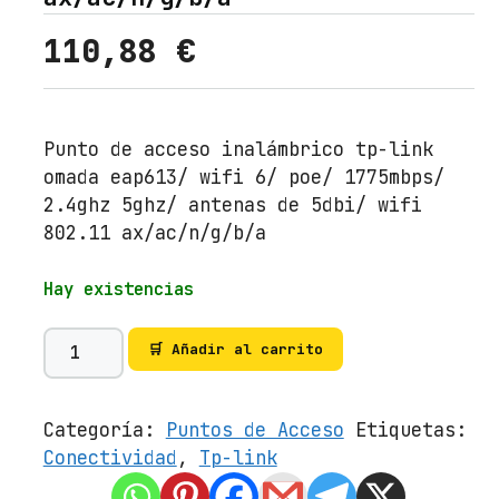
110,88
€
Punto de acceso inalámbrico tp-link
omada eap613/ wifi 6/ poe/ 1775mbps/
2.4ghz 5ghz/ antenas de 5dbi/ wifi
802.11 ax/ac/n/g/b/a
Hay existencias
P
🛒 Añadir al carrito
u
n
t
Categoría:
Puntos de Acceso
Etiquetas:
o
Conectividad
,
Tp-link
d