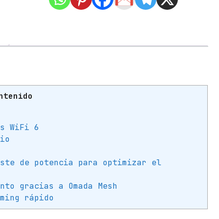
e
A
c
c
e
s
o
I
ntenido
n
a
l
ss WiFi 6
á
cio
m
b
uste de potencia para optimizar el
r
ento gracias a Omada Mesh
i
aming rápido
c
o