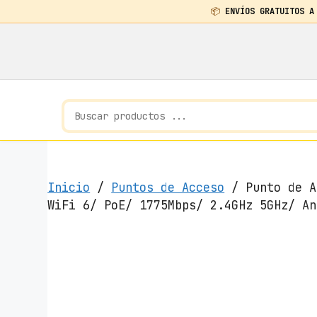
📦
ENVÍOS GRATUITOS A
Saltar
al
contenido
Inicio
/
Puntos de Acceso
/ Punto de A
WiFi 6/ PoE/ 1775Mbps/ 2.4GHz 5GHz/ An