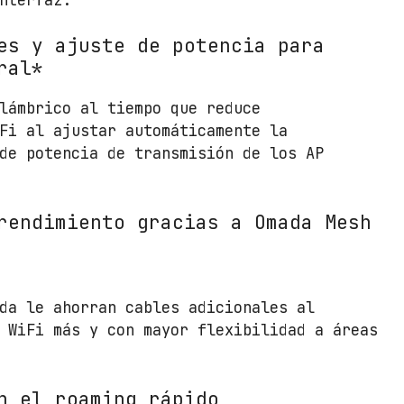
s
/
es y ajuste de potencia para
2
ral*
.
4
lámbrico al tiempo que reduce
G
Fi al ajustar automáticamente la
H
de potencia de transmisión de los AP
z
5
G
rendimiento gracias a Omada Mesh
H
z
/
A
da le ahorran cables adicionales al
n
 WiFi más y con mayor flexibilidad a áreas
t
e
n
n el roaming rápido