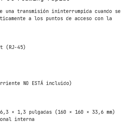
a
e una transmisión ininterrumpida cuando se
s
ticamente a los puntos de acceso con la
d
e
5
d
et (RJ-45)
B
i
/
W
i
orriente NO ESTÁ incluido)
F
i
8
0
 6,3 × 1,3 pulgadas (160 × 160 × 33,6 mm)
2
ional interna
.
1