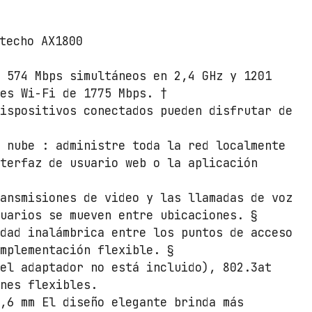
T
P
techo AX1800
-
L
i
: 574 Mbps simultáneos en 2,4 GHz y 1201
n
des Wi-Fi de 1775 Mbps. †
k
dispositivos conectados pueden disfrutar de
O
m
a nube : administre toda la red localmente
a
nterfaz de usuario web o la aplicación
d
a
ransmisiones de video y las llamadas de voz
E
suarios se mueven entre ubicaciones. §
A
idad inalámbrica entre los puntos de acceso
P
implementación flexible. §
6
(el adaptador no está incluido), 802.3at
1
ones flexibles.
3
3,6 mm El diseño elegante brinda más