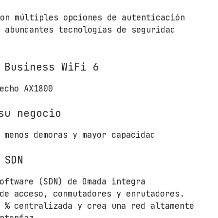
/
W
con múltiples opciones de autenticación
i
y abundantes tecnologías de seguridad
F
i
 Business WiFi 6
6
/
echo AX1800
P
o
su negocio
E
/
 menos demoras y mayor capacidad
1
7
 SDN
7
5
oftware (SDN) de Omada integra
M
de acceso, conmutadores y enrutadores.
b
 % centralizada y crea una red altamente
p
nterfaz.