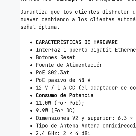
Garantiza que los clientes disfruten d
mueven cambiando a los clientes automá
señal óptima.
CARACTERÍSTICAS DE HARDWARE
Interfaz 1 puerto Gigabit Ethern
Botones Reset
Fuente de Alimentación
PoE 802.3at
PoE pasivo de 48 V
12 V / 1 A CC (el adaptador de c
Consumo de Potencia
11.0W (For PoE);
9.9W (For DC)
Dimensiones V2 y superior: 6,3 ×
Tipo de Antena Antena omnidirecc
2,4 GHz: 2 × 4 dBi