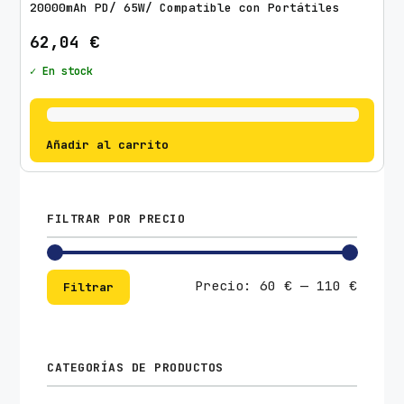
20000mAh PD/ 65W/ Compatible con Portátiles
62,04
€
✓ En stock
Añadir al carrito
FILTRAR POR PRECIO
Preci
Preci
Precio:
60 €
—
110 €
Filtrar
mínim
máxim
CATEGORÍAS DE PRODUCTOS