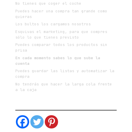
No tienes que coger el coche
Puedes hacer una compra tan grande como
quieras
Los bultos los cargamos nosotros
Esquivas el marketing, para que compres
sólo lo que tienes previsto
Puedes comparar todos los productos sin
prisa
En cada momento sabes lo que sube la
cuenta
Puedes guardar las listas y automatizar la
compra
No tendrás que hacer la larga cola frente
a la caja
SIGUEME EN LAS REDES SOCIALES