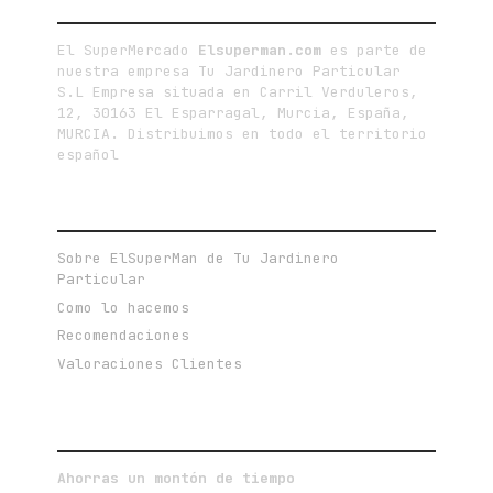
LA EMPRESA
El SuperMercado
Elsuperman.com
es parte de
nuestra empresa Tu Jardinero Particular
S.L Empresa situada en Carril Verduleros,
12, 30163 El Esparragal, Murcia, España,
MURCIA. Distribuimos en todo el territorio
español
ENLACES DE INTERÉS
Sobre ElSuperMan de Tu Jardinero
Particular
Como lo hacemos
Recomendaciones
Valoraciones Clientes
VENTAJAS DE COMPRAR ONLINE
Ahorras un montón de tiempo