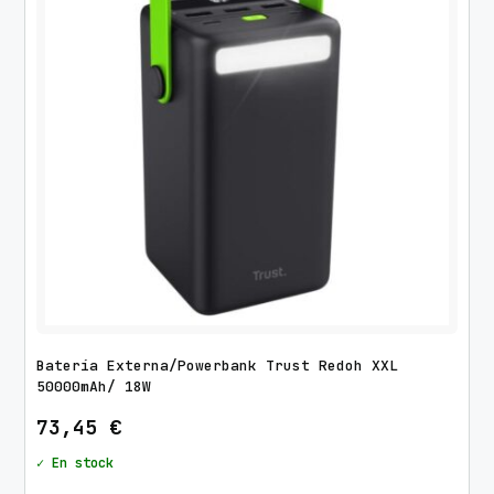
d
o
p
o
r
l
o
s
ú
l
t
i
m
Batería Externa/Powerbank Trust Redoh XXL
o
50000mAh/ 18W
s
73,45
€
✓ En stock