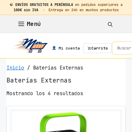
ENVÍOS GRATUITOS A PENÍNSULA
en pedidos superiores a
100€ sin IVA
· Entrega en 24h en muchos productos
Saltar
Menú
al
contenido
Mi cuenta
Carrito
Inicio
/ Baterías Externas
Baterías Externas
O
Mostrando los 4 resultados
r
d
e
n
a