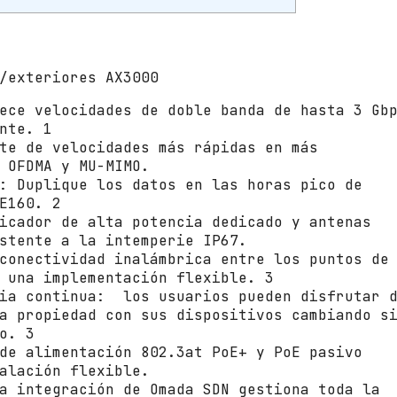
o
T
P
-
/exteriores AX3000
L
i
ece velocidades de doble banda de hasta 3 Gb
n
nte. 1
k
te de velocidades más rápidas en más
O
 OFDMA y MU-MIMO.
m
: Duplique los datos en las horas pico de
a
E160. 2
d
icador de alta potencia dedicado y antenas
a
stente a la intemperie IP67.
E
conectividad inalámbrica entre los puntos de
A
 una implementación flexible. 3
P
cia continua: los usuarios pueden disfrutar 
6
a propiedad con sus dispositivos cambiando s
5
o. 3
0
de alimentación 802.3at PoE+ y PoE pasivo
-
alación flexible.
O
a integración de Omada SDN gestiona toda la