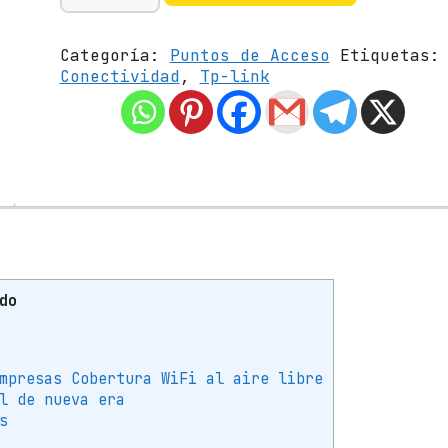
n
t
Categoría:
Puntos de Acceso
Etiquetas:
o
Conectividad
,
Tp-link
d
e
A
c
c
e
s
o
I
n
a
do
l
á
m
b
mpresas Cobertura WiFi al aire libre
r
l de nueva era
i
s
c