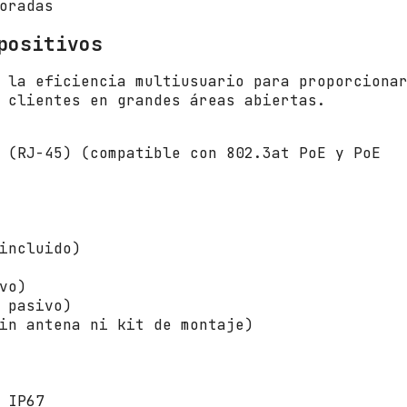
oradas
M
b
positivos
p
s
 la eficiencia multiusuario para proporciona
/
 clientes en grandes áreas abiertas.
2
.
4
 (RJ-45) (compatible con 802.3at PoE y PoE
G
H
z
5
G
incluido)
H
z
vo)
/
 pasivo)
A
in antena ni kit de montaje)
n
t
e
n
 IP67