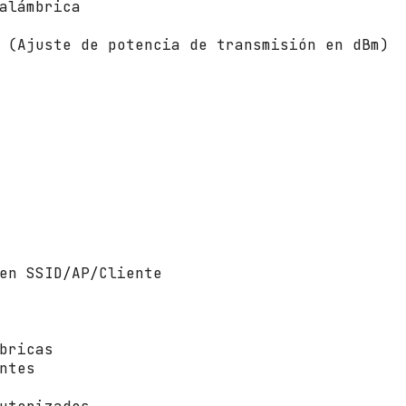
/
alámbrica
a
c
 (Ajuste de potencia de transmisión en dBm)
/
n
/
g
/
b
/
a
c
a
n
t
en SSID/AP/Cliente
i
d
a
d
bricas
ntes