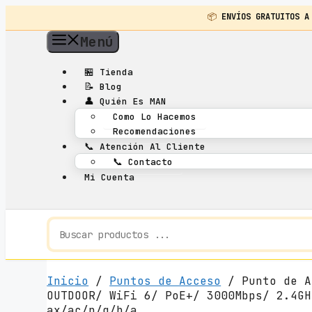
📦
ENVÍOS GRATUITOS A
Saltar
Menú
al
contenido
🏪
Tienda
📝
Blog
👤
Quién Es MAN
Como Lo Hacemos
Recomendaciones
📞
Atención Al Cliente
📞
Contacto
Mi Cuenta
Inicio
/
Puntos de Acceso
/ Punto de A
OUTDOOR/ WiFi 6/ PoE+/ 3000Mbps/ 2.4GH
ax/ac/n/g/b/a