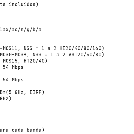
a
ts incluidos)
s
d
e
5
1ax/ac/n/g/b/a
d
B
i
-MCS11, NSS = 1 a 2 HE20/40/80/160)
/
MCS0-MCS9, NSS = 1 a 2 VHT20/40/80)
W
-MCS15, HT20/40)
i
 54 Mbps
F
i
 54 Mbps
8
0
Bm(5 GHz, EIRP)
2
GHz)
.
1
1
a
x
ara cada banda)