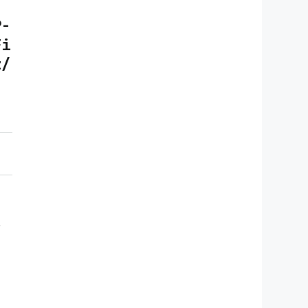
P-
Fi
z/
/