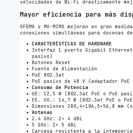
velocidades de Wi-Fi drásticamente mej
Mayor eficiencia para más dis
OFDMA y MU-MIMO mejoran en gran medida
conexiones simultáneas para docenas de
CARACTERÍSTICAS DE HARDWARE
Interfaz 1 puerto Gigabit Ethernet
pasivo)
Botones Reset
Fuente de Alimentación
PoE 802.3at
PoE pasivo de 48 V (adaptador PoE 
Consumo de Potencia
UE: 12,5 W (802.3at PoE o PoE pasi
EE. UU.: 14,7 W (802.3at PoE o PoE
Dimensiones 280,4×106,5×56,8 mm (s
Antenas
2.4 GHz: 2× 4 dBi
5 GHz: 2× 5 dBi
Carcasa resistente a la intemperie