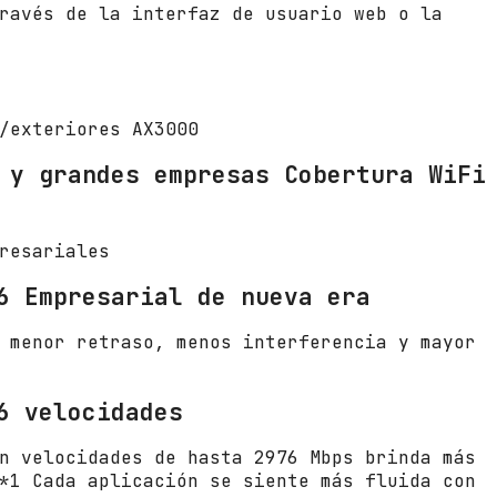
U
ravés de la interfaz de usuario web o la
T
D
O
O
R
/exteriores AX3000
/
W
 y grandes empresas Cobertura WiFi
i
F
i
resariales
6
/
6 Empresarial de nueva era
P
o
 menor retraso, menos interferencia y mayor
E
+
/
6 velocidades
3
0
n velocidades de hasta 2976 Mbps brinda más
0
*1 Cada aplicación se siente más fluida con
0