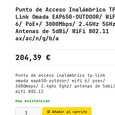
Punto de Acceso Inalámbrico T
Link Omada EAP650-OUTDOOR/ Wi
6/ PoE+/ 3000Mbps/ 2.4GHz 5GH
Antenas de 5dBi/ WiFi 802.11
ax/ac/n/g/b/a
204,39
€
Punto de acceso inalámbrico tp-link
omada eap650-outdoor/ wifi 6/ poe+/
3000mbps/ 2.4ghz 5ghz/ antenas de 5dbi
wifi 802.11
Hay existencias
P
🛒 Añadir al carrito
u