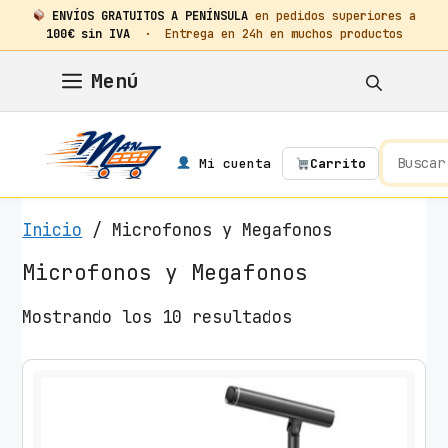
ENVÍOS GRATUITOS A PENÍNSULA
en pedidos superiores a
100€ sin IVA
· Entrega en 24h en muchos productos
Saltar
Menú
al
contenido
Mi cuenta
Carrito
Inicio
/ Microfonos y Megafonos
Microfonos y Megafonos
O
Mostrando los 10 resultados
r
d
e
n
a