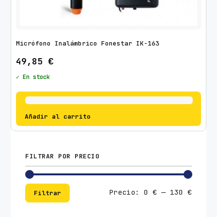
Micrófono Inalámbrico Fonestar IK-163
49,85
€
✓ En stock
Añadir al carrito
FILTRAR POR PRECIO
Preci
Preci
Precio:
0 €
—
130 €
Filtrar
mínim
máxim