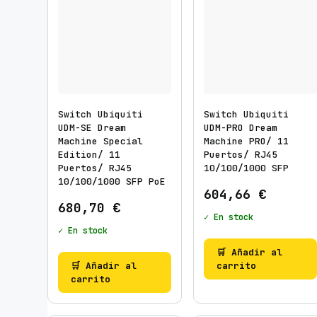
Switch Ubiquiti
Switch Ubiquiti
UDM-SE Dream
UDM-PRO Dream
Machine Special
Machine PRO/ 11
Edition/ 11
Puertos/ RJ45
Puertos/ RJ45
10/100/1000 SFP
10/100/1000 SFP PoE
604,66
€
680,70
€
✓ En stock
✓ En stock
🛒 Añadir al
🛒 Añadir al
carrito
carrito