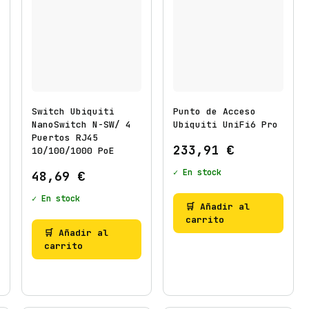
Switch Ubiquiti
Punto de Acceso
NanoSwitch N-SW/ 4
Ubiquiti UniFi6 Pro
Puertos RJ45
233,91
€
10/100/1000 PoE
✓ En stock
48,69
€
✓ En stock
🛒 Añadir al
carrito
🛒 Añadir al
carrito