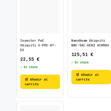
Inyector PoE
NanoBeam Ubiquiti
Ubiquiti U-POE-AT-
NBE-5AC-GEN2 AIRMAX
EU
125,51
€
22,55
€
✓ En stock
✓ En stock
🛒 Añadir al
🛒 Añadir al
carrito
carrito