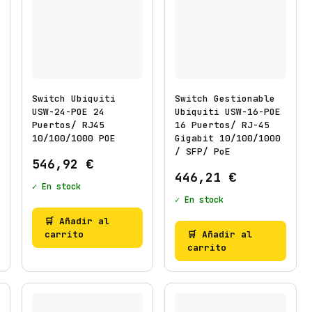
Switch Ubiquiti
Switch Gestionable
USW-24-POE 24
Ubiquiti USW-16-POE
Puertos/ RJ45
16 Puertos/ RJ-45
10/100/1000 POE
Gigabit 10/100/1000
/ SFP/ PoE
546,92
€
446,21
€
✓ En stock
✓ En stock
🛒 Añadir al
carrito
🛒 Añadir al
carrito