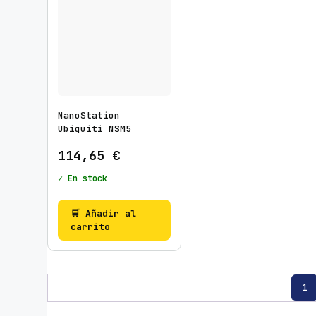
NanoStation
Ubiquiti NSM5
114,65
€
✓ En stock
🛒 Añadir al
carrito
1