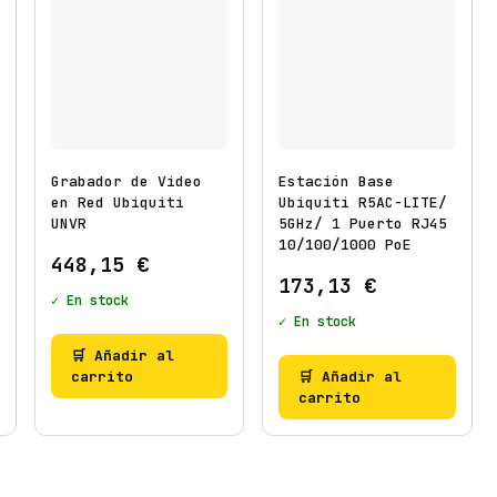
Grabador de Video
Estación Base
en Red Ubiquiti
Ubiquiti R5AC-LITE/
UNVR
5GHz/ 1 Puerto RJ45
10/100/1000 PoE
448,15
€
173,13
€
✓ En stock
✓ En stock
🛒 Añadir al
carrito
🛒 Añadir al
carrito