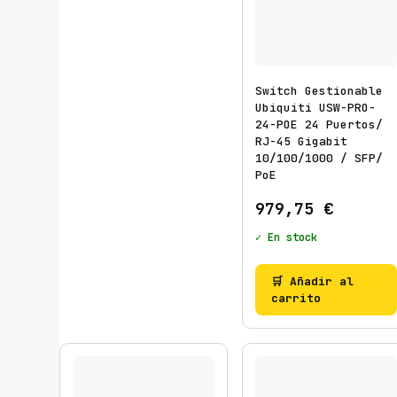
d
o
p
o
Switch Gestionable
r
Ubiquiti USW-PRO-
24-POE 24 Puertos/
l
RJ-45 Gigabit
o
10/100/1000 / SFP/
s
PoE
ú
979,75
€
l
t
✓ En stock
i
m
🛒 Añadir al
carrito
o
s