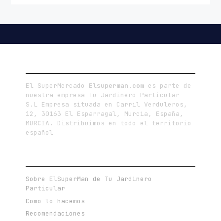
LA EMPRESA
El SuperMercado
Elsuperman.com
es parte de
nuestra empresa Tu Jardinero Particular
S.L Empresa situada en Carril Verduleros,
12, 30163 El Esparragal, Murcia, España,
MURCIA. Distribuimos en todo el territorio
español
ENLACES DE INTERÉS
Sobre ElSuperMan de Tu Jardinero
Particular
Como lo hacemos
Recomendaciones