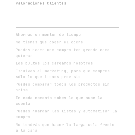
Valoraciones Clientes
VENTAJAS DE COMPRAR ONLINE
Ahorras un montón de tiempo
No tienes que coger el coche
Puedes hacer una compra tan grande como
quieras
Los bultos los cargamos nosotros
Esquivas el marketing, para que compres
sólo lo que tienes previsto
Puedes comparar todos los productos sin
prisa
En cada momento sabes lo que sube la
cuenta
Puedes guardar las listas y automatizar la
compra
No tendrás que hacer la larga cola frente
a la caja