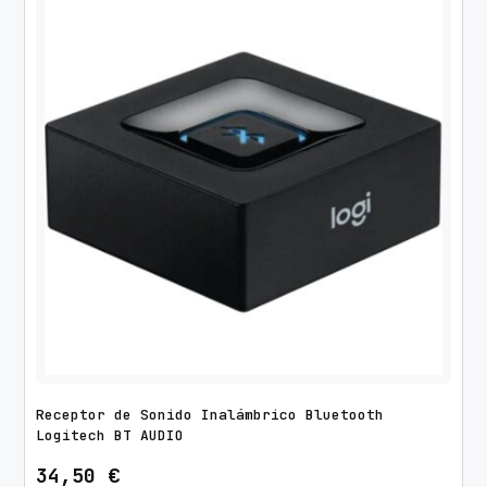
n
a
d
o
p
o
r
l
o
s
ú
l
t
i
m
Receptor de Sonido Inalámbrico Bluetooth
o
Logitech BT AUDIO
s
34,50
€