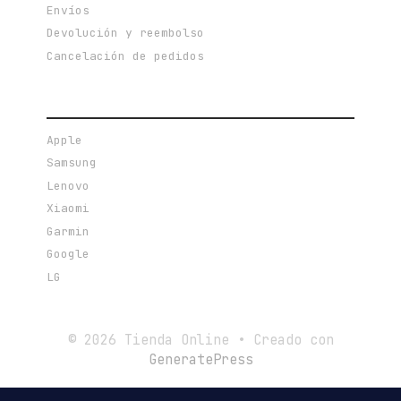
Envíos
Devolución y reembolso
Cancelación de pedidos
MARCAS DESTACADAS
Apple
Samsung
Lenovo
Xiaomi
Garmin
Google
LG
© 2026 Tienda Online
• Creado con
GeneratePress