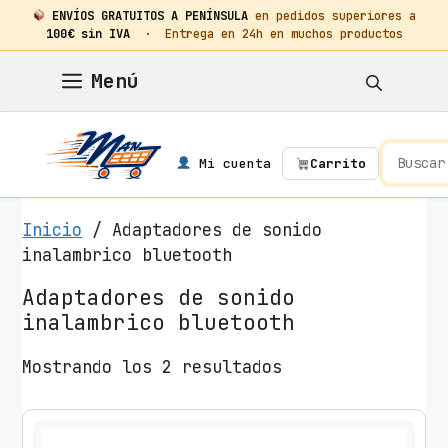
ENVÍOS GRATUITOS A PENÍNSULA
en pedidos superiores a
100€ sin IVA
· Entrega en 24h en muchos productos
Saltar
Menú
al
contenido
Mi cuenta
Carrito
Inicio
/ Adaptadores de sonido
inalambrico bluetooth
Adaptadores de sonido
inalambrico bluetooth
O
Mostrando los 2 resultados
r
d
e