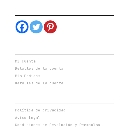
SIGUEME EN LAS REDES SOCIALES
CUENTA DE USUARIO
Mi cuenta
Detalles de la cuenta
Mis Pedidos
Detalles de la cuenta
POLÍTICAS PRIVACIDAD Y TERMINOS DE USO
Política de privacidad
Aviso Legal
Condiciones de Devolución y Reembolso