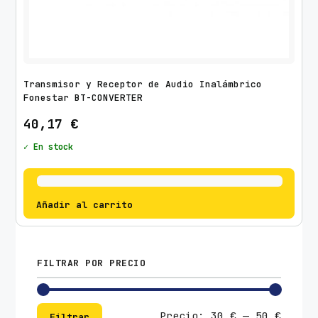
Transmisor y Receptor de Audio Inalámbrico
Fonestar BT-CONVERTER
40,17
€
✓ En stock
Añadir al carrito
FILTRAR POR PRECIO
Preci
Preci
Precio:
30 €
—
50 €
Filtrar