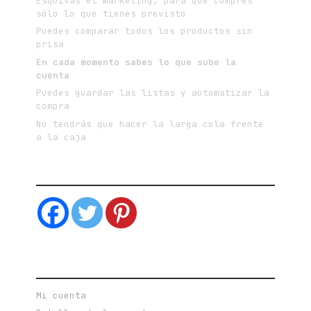
Esquivas el marketing, para que compres
sólo lo que tienes previsto
Puedes comparar todos los productos sin
prisa
En cada momento sabes lo que sube la
cuenta
Puedes guardar las listas y automatizar la
compra
No tendrás que hacer la larga cola frente
a la caja
SIGUEME EN LAS REDES SOCIALES
CUENTA DE USUARIO
Mi cuenta