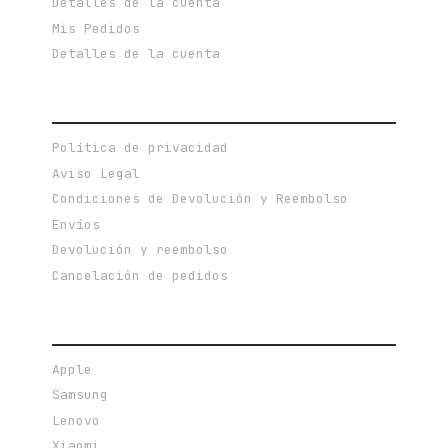
Detalles de la cuenta
Mis Pedidos
Detalles de la cuenta
POLÍTICAS PRIVACIDAD Y TERMINOS DE USO
Política de privacidad
Aviso Legal
Condiciones de Devolución y Reembolso
Envíos
Devolución y reembolso
Cancelación de pedidos
MARCAS DESTACADAS
Apple
Samsung
Lenovo
Xiaomi