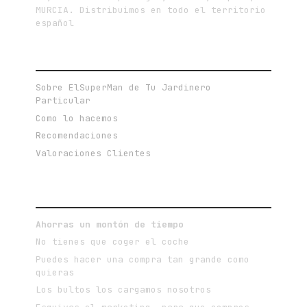
MURCIA. Distribuimos en todo el territorio
español
ENLACES DE INTERÉS
Sobre ElSuperMan de Tu Jardinero
Particular
Como lo hacemos
Recomendaciones
Valoraciones Clientes
VENTAJAS DE COMPRAR ONLINE
Ahorras un montón de tiempo
No tienes que coger el coche
Puedes hacer una compra tan grande como
quieras
Los bultos los cargamos nosotros