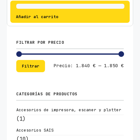
Añadir al carrito
FILTRAR POR PRECIO
Preci
Preci
Precio:
1.840 €
—
1.850 €
Filtrar
mínim
máxim
CATEGORÍAS DE PRODUCTOS
Accesorios de impresora, escaner y plotter
(1)
Accesorios SAIS
(10)