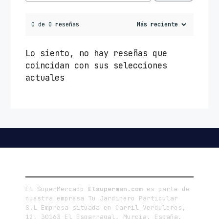
0 de 0 reseñas
Lo siento, no hay reseñas que
coincidan con sus selecciones
actuales
LA EMPRESA
El SuperMercado
Elsuperman.com
es parte de
nuestra empresa Tu Jardinero Particular
S.L Empresa situada en Carril Verduleros,
12, 30163 El Esparragal, Murcia, España,