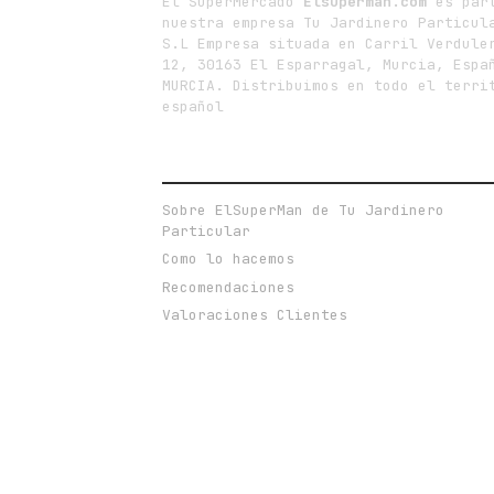
El SuperMercado
Elsuperman.com
es par
nuestra empresa Tu Jardinero Particul
S.L Empresa situada en Carril Verdule
12, 30163 El Esparragal, Murcia, Espa
MURCIA. Distribuimos en todo el terri
español
ENLACES DE INTERÉS
Sobre ElSuperMan de Tu Jardinero
Particular
Como lo hacemos
Recomendaciones
Valoraciones Clientes