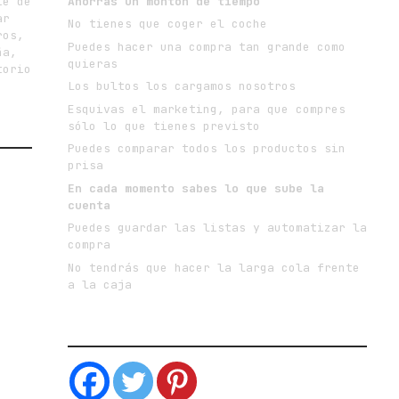
te de
Ahorras un montón de tiempo
ar
No tienes que coger el coche
ros,
Puedes hacer una compra tan grande como
ña,
quieras
torio
Los bultos los cargamos nosotros
Esquivas el marketing, para que compres
sólo lo que tienes previsto
Puedes comparar todos los productos sin
prisa
En cada momento sabes lo que sube la
cuenta
Puedes guardar las listas y automatizar la
compra
No tendrás que hacer la larga cola frente
a la caja
SIGUEME EN LAS REDES SOCIALES