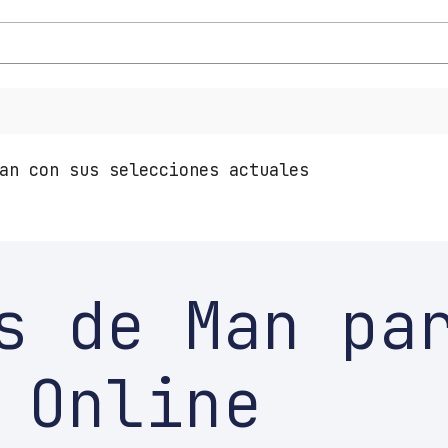
an con sus selecciones actuales
s de Man pa
 Online