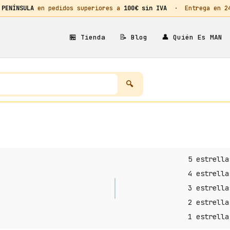
 PENÍNSULA
en pedidos superiores a
100€ sin IVA
· Entrega en 24h
🏪
📝
👤
Tienda
Blog
Quién Es MAN
5 estrella
4 estrella
3 estrella
2 estrella
.
1 estrella