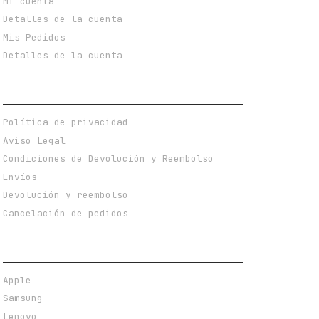
Mi cuenta
Detalles de la cuenta
Mis Pedidos
Detalles de la cuenta
POLÍTICAS PRIVACIDAD Y TERMINOS DE USO
Política de privacidad
Aviso Legal
Condiciones de Devolución y Reembolso
Envíos
Devolución y reembolso
Cancelación de pedidos
MARCAS DESTACADAS
Apple
Samsung
Lenovo