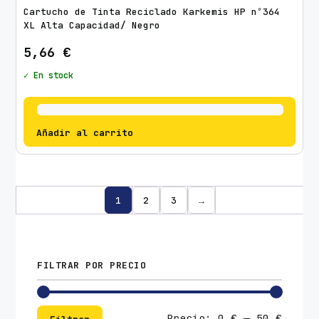
Cartucho de Tinta Reciclado Karkemis HP nº364
XL Alta Capacidad/ Negro
5,66
€
✓ En stock
Añadir al carrito
1
2
3
→
FILTRAR POR PRECIO
Preci
Preci
Precio:
0 €
—
50 €