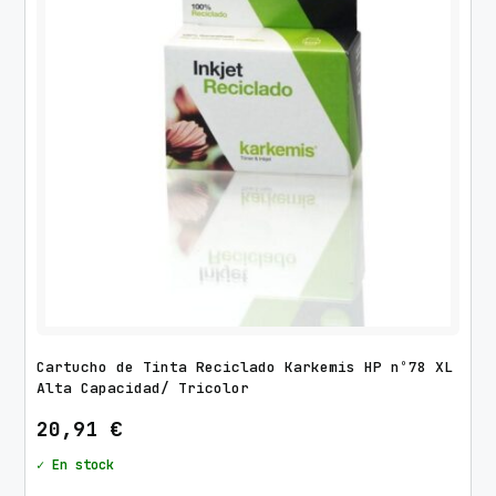
d
o
p
o
r
l
o
s
ú
l
t
i
m
Cartucho de Tinta Reciclado Karkemis HP nº78 XL
o
Alta Capacidad/ Tricolor
s
20,91
€
✓ En stock