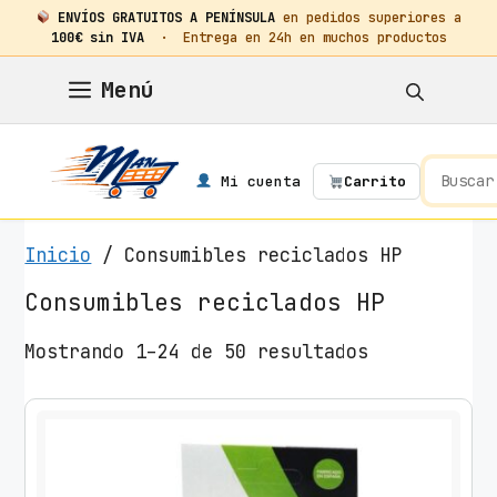
ENVÍOS GRATUITOS A PENÍNSULA
en pedidos superiores a
100€ sin IVA
· Entrega en 24h en muchos productos
Saltar
Menú
al
contenido
Mi cuenta
Carrito
Inicio
/ Consumibles reciclados HP
Consumibles reciclados HP
O
Mostrando 1–24 de 50 resultados
r
d
e
n
a