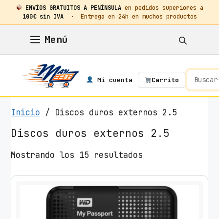
ENVÍOS GRATUITOS A PENÍNSULA
en pedidos superiores a
100€ sin IVA
· Entrega en 24h en muchos productos
Saltar
Menú
al
contenido
Mi cuenta
Carrito
Inicio
/ Discos duros externos 2.5
Discos duros externos 2.5
O
Mostrando los 15 resultados
r
d
e
n
a