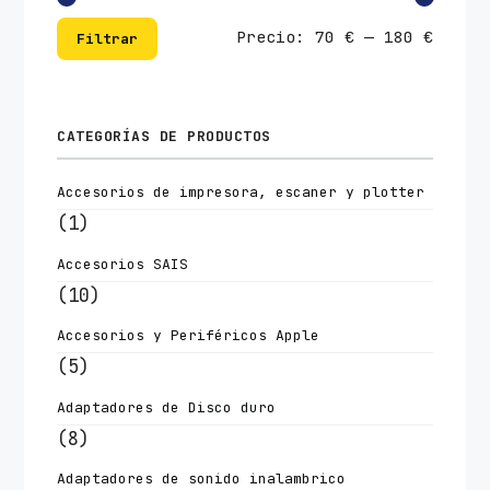
Preci
Preci
Precio:
70 €
—
180 €
Filtrar
mínim
máxim
CATEGORÍAS DE PRODUCTOS
Accesorios de impresora, escaner y plotter
(1)
Accesorios SAIS
(10)
Accesorios y Periféricos Apple
(5)
Adaptadores de Disco duro
(8)
Adaptadores de sonido inalambrico