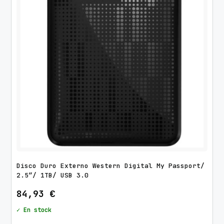
d
o
p
o
r
l
o
s
ú
l
t
i
m
Disco Duro Externo Western Digital My Passport/
o
2.5″/ 1TB/ USB 3.0
s
84,93
€
✓ En stock