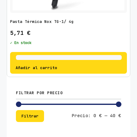
Pasta Térmica Nox TG-1/ 4g
5,71
€
✓ En stock
Añadir al carrito
FILTRAR POR PRECIO
Preci
Preci
Precio:
0 €
—
40 €
Filtrar
mínim
máxim