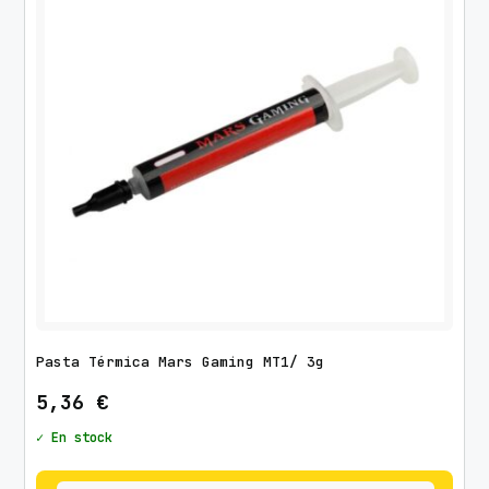
d
o
p
o
r
l
o
s
ú
l
t
i
m
Pasta Térmica Mars Gaming MT1/ 3g
o
s
5,36
€
✓ En stock