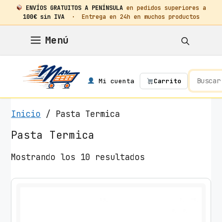
ENVÍOS GRATUITOS A PENÍNSULA
en pedidos superiores a
100€ sin IVA
· Entrega en 24h en muchos productos
Saltar
Menú
al
contenido
Mi cuenta
Carrito
Inicio
/ Pasta Termica
Pasta Termica
O
Mostrando los 10 resultados
r
d
e
n
a