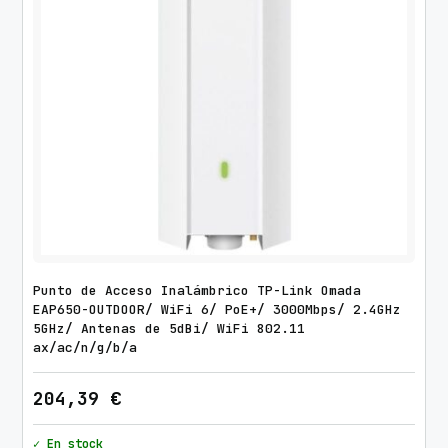
Punto de Acceso Inalámbrico TP-Link Omada
EAP650-OUTDOOR/ WiFi 6/ PoE+/ 3000Mbps/ 2.4GHz
5GHz/ Antenas de 5dBi/ WiFi 802.11
ax/ac/n/g/b/a
204,39
€
✓ En stock