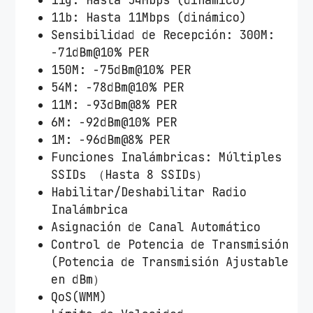
11b: Hasta 11Mbps (dinámico)
Sensibilidad de Recepción: 300M:
-71dBm@10% PER
150M: -75dBm@10% PER
54M: -78dBm@10% PER
11M: -93dBm@8% PER
6M: -92dBm@10% PER
1M: -96dBm@8% PER
Funciones Inalámbricas: Múltiples
SSIDs （Hasta 8 SSIDs）
Habilitar/Deshabilitar Radio
Inalámbrica
Asignación de Canal Automático
Control de Potencia de Transmisión
(Potencia de Transmisión Ajustable
en dBm）
QoS(WMM)