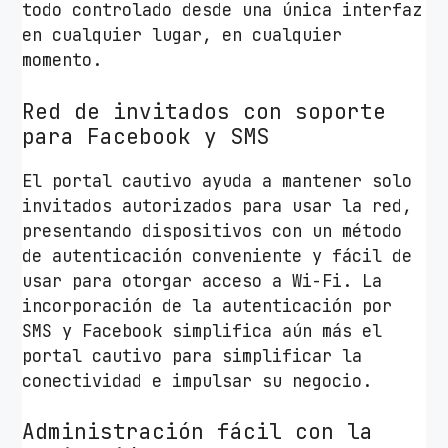
todo controlado desde una única interfaz
H
en cualquier lugar, en cualquier
z
momento.
/
A
Red de invitados con soporte
n
para Facebook y SMS
t
e
El portal cautivo ayuda a mantener solo
n
invitados autorizados para usar la red,
a
presentando dispositivos con un método
s
de autenticación conveniente y fácil de
d
usar para otorgar acceso a Wi-Fi. La
e
incorporación de la autenticación por
4
SMS y Facebook simplifica aún más el
d
portal cautivo para simplificar la
B
conectividad e impulsar su negocio.
i
/
Administración fácil con la