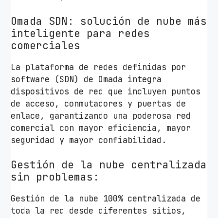
1
Omada SDN: solución de nube más
1
inteligente para redes
0
comerciales
P
o
La plataforma de redes definidas por
E
software (SDN) de Omada integra
3
dispositivos de red que incluyen puntos
0
de acceso, conmutadores y puertas de
0
enlace, garantizando una poderosa red
M
comercial con mayor eficiencia, mayor
b
seguridad y mayor confiabilidad.
p
s
Gestión de la nube centralizada
/
sin problemas:
2
.
Gestión de la nube 100% centralizada de
4
toda la red desde diferentes sitios,
G