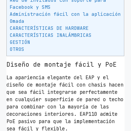
Red de invitados con soporte para
i
Facebook y SMS
c
Administración fácil con la aplicación
o
Omada
T
CARACTERÍSTICAS DE HARDWARE
P
CARACTERÍSTICAS INALÁMBRICAS
-
GESTIÓN
OTROS
L
i
Diseño de montaje fácil y PoE
n
k
La apariencia elegante del EAP y el
O
diseño de montaje fácil con chasis hacen
m
que sea fácil integrarse perfectamente
a
en cualquier superficie de pared o techo
d
para combinar con la mayoría de las
a
decoraciones interiores. EAP110 admite
E
PoE pasivo para que la implementación
A
sea fácil y flexible.
P