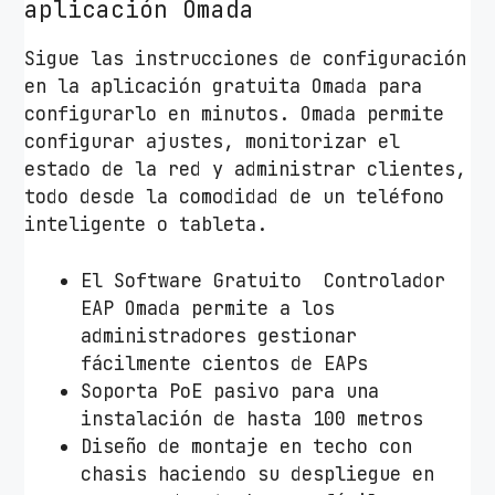
W
aplicación Omada
i
F
Sigue las instrucciones de configuración
i
en la aplicación gratuita Omada para
8
configurarlo en minutos. Omada permite
0
configurar ajustes, monitorizar el
2
estado de la red y administrar clientes,
.
todo desde la comodidad de un teléfono
1
inteligente o tableta.
1
n
El Software Gratuito Controlador
/
EAP Omada permite a los
b
administradores gestionar
/
fácilmente cientos de EAPs
g
Soporta PoE pasivo para una
c
instalación de hasta 100 metros
a
Diseño de montaje en techo con
n
chasis haciendo su despliegue en