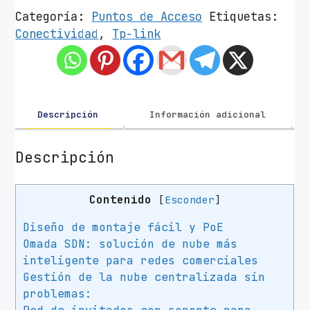
t
Categoría:
Puntos de Acceso
Etiquetas:
o
Conectividad
,
Tp-link
d
e
A
c
c
Descripción
Información adicional
e
s
Descripción
o
I
Contenido
[
Esconder
]
n
a
Diseño de montaje fácil y PoE
l
Omada SDN: solución de nube más
á
inteligente para redes comerciales
m
Gestión de la nube centralizada sin
b
problemas:
r