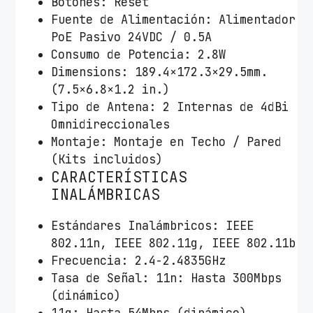
Botones: Reset
Fuente de Alimentación: Alimentador
PoE Pasivo 24VDC / 0.5A
Consumo de Potencia: 2.8W
Dimensions: 189.4×172.3×29.5mm.
(7.5×6.8×1.2 in.)
Tipo de Antena: 2 Internas de 4dBi
Omnidireccionales
Montaje: Montaje en Techo / Pared
(Kits incluidos)
CARACTERÍSTICAS
INALÁMBRICAS
Estándares Inalámbricos: IEEE
802.11n, IEEE 802.11g, IEEE 802.11b
Frecuencia: 2.4-2.4835GHz
Tasa de Señal: 11n: Hasta 300Mbps
(dinámico)
11g: Hasta 54Mbps (dinámico)