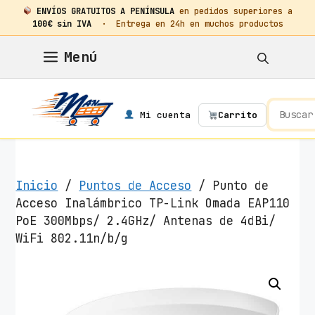
ENVÍOS GRATUITOS A PENÍNSULA
en pedidos superiores a
100€ sin IVA
· Entrega en 24h en muchos productos
Saltar
Menú
al
contenido
Mi cuenta
Carrito
Inicio
/
Puntos de Acceso
/ Punto de
Acceso Inalámbrico TP-Link Omada EAP110
PoE 300Mbps/ 2.4GHz/ Antenas de 4dBi/
WiFi 802.11n/b/g