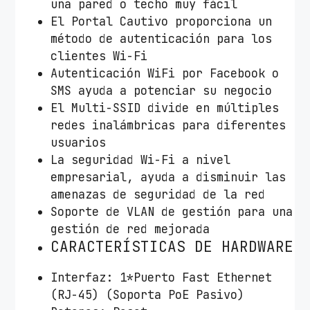
t
una pared o techo muy fácil
i
El Portal Cautivo proporciona un
d
método de autenticación para los
a
clientes Wi-Fi
d
Autenticación WiFi por Facebook o
SMS ayuda a potenciar su negocio
El Multi-SSID divide en múltiples
redes inalámbricas para diferentes
usuarios
La seguridad Wi-Fi a nivel
empresarial, ayuda a disminuir las
amenazas de seguridad de la red
Soporte de VLAN de gestión para una
gestión de red mejorada
CARACTERÍSTICAS DE HARDWARE
Interfaz: 1*Puerto Fast Ethernet
(RJ-45) (Soporta PoE Pasivo)