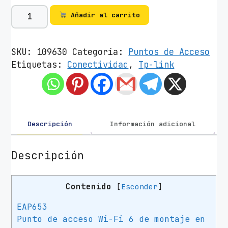
P
Añadir al carrito
u
n
t
SKU:
109630
Categoría:
Puntos de Acceso
o
Etiquetas:
Conectividad
,
Tp-link
d
e
A
c
c
Descripción
Información adicional
e
s
Descripción
o
I
Contenido
[
Esconder
]
n
a
EAP653
l
Punto de acceso Wi-Fi 6 de montaje en
á