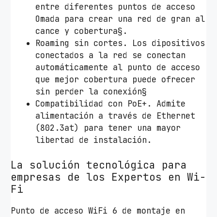
2
entre diferentes puntos de acceso
9
Omada para crear una red de gran al
7
cance y cobertura§.
6
Roaming sin cortes. Los dipositivos
M
conectados a la red se conectan
b
automáticamente al punto de acceso
p
que mejor cobertura puede ofrecer
s
sin perder la conexión§
/
Compatibilidad con PoE+. Admite
2
alimentación a través de Ethernet
.
(802.3at) para tener una mayor
4
libertad de instalación.
G
H
La solución tecnológica para
z
empresas de los Expertos en Wi-
5
Fi
G
H
Punto de acceso WiFi 6 de montaje en