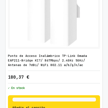
Punto de Acceso Inalámbrico TP-Link Omada
EAP211-Bridge KIT/ 867Mbps/ 2.4GHz 5GHz/
Antenas de 7dBi/ WiFi 802.11 a/b/g/n/ac
180,37
€
✓ En stock
Añadir al carrito