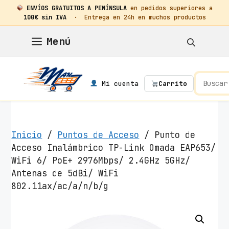
ENVÍOS GRATUITOS A PENÍNSULA
en pedidos superiores a
100€ sin IVA
· Entrega en 24h en muchos productos
Saltar
Menú
al
contenido
Mi cuenta
Carrito
Inicio
/
Puntos de Acceso
/ Punto de
Acceso Inalámbrico TP-Link Omada EAP653/
WiFi 6/ PoE+ 2976Mbps/ 2.4GHz 5GHz/
Antenas de 5dBi/ WiFi
802.11ax/ac/a/n/b/g