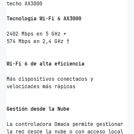
z
techo AX3000
/
A
Tecnología Wi-Fi 6 AX3000
n
t
2402 Mbps en 5 GHz +
e
574 Mbps en 2,4 GHz †
n
a
s
Wi-Fi 6 de alta eficiencia
d
e
Más dispositivos conectados y
5
velocidades más rápidas
d
B
i
Gestión desde la Nube
/
W
La controladora Omada permite gestionar
i
la red desde la nube o con acceso local