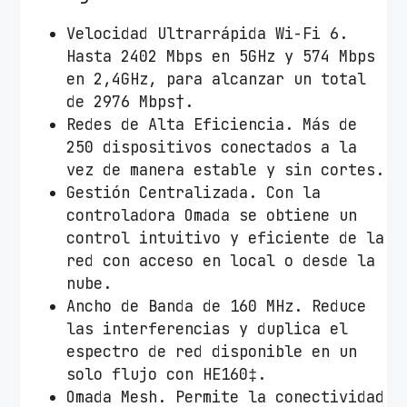
E
Velocidad Ultrarrápida Wi-Fi 6.
A
Hasta 2402 Mbps en 5GHz y 574 Mbps
P
en 2,4GHz, para alcanzar un total
6
de 2976 Mbps†.
5
Redes de Alta Eficiencia. Más de
3
250 dispositivos conectados a la
/
vez de manera estable y sin cortes.
W
Gestión Centralizada. Con la
i
controladora Omada se obtiene un
F
control intuitivo y eficiente de la
i
red con acceso en local o desde la
6
nube.
/
Ancho de Banda de 160 MHz. Reduce
P
las interferencias y duplica el
o
espectro de red disponible en un
E
solo flujo con HE160‡.
+
Omada Mesh. Permite la conectividad