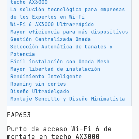
techo AX3000
m
La solución tecnológica para empresas
b
de los Expertos en Wi-Fi
r
Wi-Fi 6 AX3000 Ultrarrápido
i
Mayor eficiencia para más dispositivos
c
Gestión Centralizada Omada
o
Selección Automática de Canales y
T
Potencia
P
Fácil instalación con Omada Mesh
-
Mayor libertad de instalación
Rendimiento Inteligente
L
Roaming sin cortes
i
Diseño Ultradelgado
n
Montaje Sencillo y Diseño Minimalista
k
O
EAP653
m
a
Punto de acceso Wi-Fi 6 de
d
montaje en techo AX3000
a