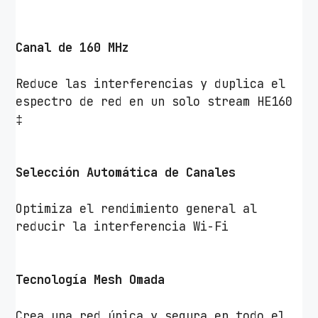
F
i
8
Canal de 160 MHz
0
2
Reduce las interferencias y duplica el
.
espectro de red en un solo stream HE160
1
‡
1
a
x
Selección Automática de Canales
/
a
Optimiza el rendimiento general al
c
reducir la interferencia Wi-Fi
/
a
/
Tecnología Mesh Omada
n
/
Crea una red única y segura en todo el