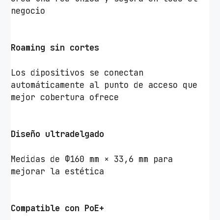
b
negocio
/
g
c
Roaming sin cortes
a
n
Los dipositivos se conectan
t
automáticamente al punto de acceso que
i
mejor cobertura ofrece
d
a
d
Diseño ultradelgado
Medidas de Φ160 mm × 33,6 mm para
mejorar la estética
Compatible con PoE+