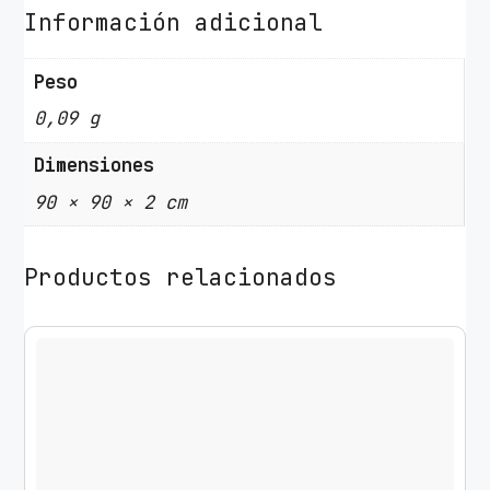
c
Información adicional
h
P
Peso
r
0,09 g
o
S
Dimensiones
m
90 × 90 × 2 cm
a
r
t
Productos relacionados
C
l
i
p
T
e
c
h