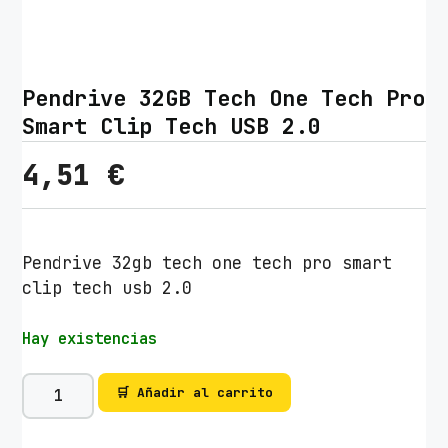
Pendrive 32GB Tech One Tech Pro
Smart Clip Tech USB 2.0
4,51
€
Pendrive 32gb tech one tech pro smart
clip tech usb 2.0
Hay existencias
P
🛒 Añadir al carrito
e
n