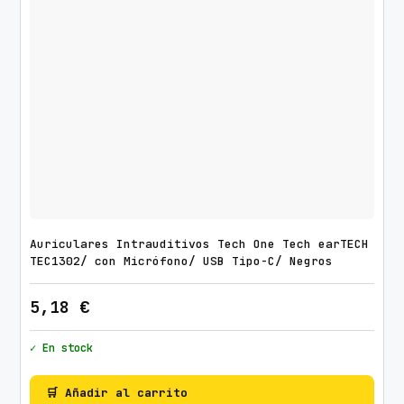
U
S
B
2
.
0
c
a
n
t
i
Auriculares Intrauditivos Tech One Tech earTECH
d
TEC1302/ con Micrófono/ USB Tipo-C/ Negros
a
5,18
€
d
✓ En stock
🛒 Añadir al carrito