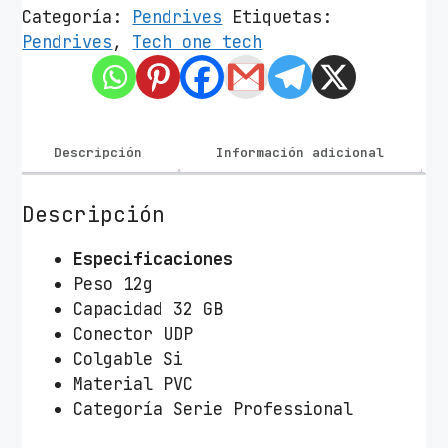
d
Categoría:
Pendrives
Etiquetas:
r
Pendrives
,
Tech one tech
i
v
e
3
Descripción
Información adicional
2
G
B
Descripción
T
Especificaciones
e
Peso 12g
c
Capacidad 32 GB
h
Conector UDP
O
Colgable Si
n
Material PVC
e
Categoría Serie Professional
T
e