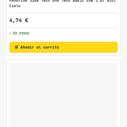
Pendrive 32GB Tech One Tech Basic USB 2.0/ Azul
Cielo
4,74
€
✓ En stock
🛒 Añadir al carrito