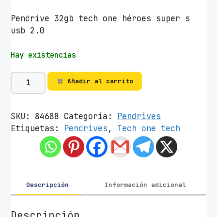
Pendrive 32gb tech one héroes super s
usb 2.0
Hay existencias
P
Añadir al carrito
e
n
d
SKU:
84688
Categoría:
Pendrives
r
Etiquetas:
Pendrives
,
Tech one tech
i
v
e
3
2
Descripción
Información adicional
G
B
Descripción