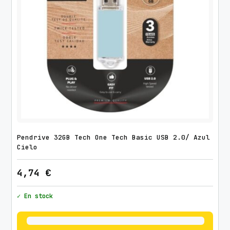
S
U
S
B
2
.
0
c
a
n
t
Pendrive 32GB Tech One Tech Basic USB 2.0/ Azul
i
Cielo
d
4,74
€
a
d
✓ En stock