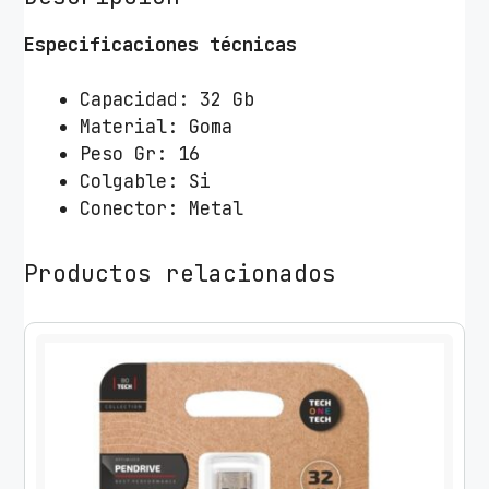
T
e
Especificaciones técnicas
c
h
Capacidad: 32 Gb
O
Material: Goma
n
Peso Gr: 16
e
Colgable: Si
H
Conector: Metal
é
r
Productos relacionados
o
e
s
S
u
p
e
r