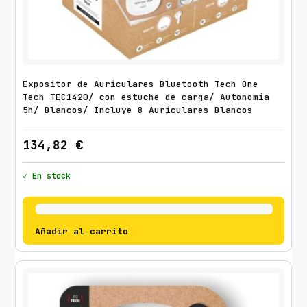
C
H
T
E
C
Expositor de Auriculares Bluetooth Tech One
1
Tech TEC1420/ con estuche de carga/ Autonomía
5h/ Blancos/ Incluye 8 Auriculares Blancos
3
0
134,82
€
1
/
✓ En stock
c
o
n
Añadir al carrito
M
i
c
r
ó