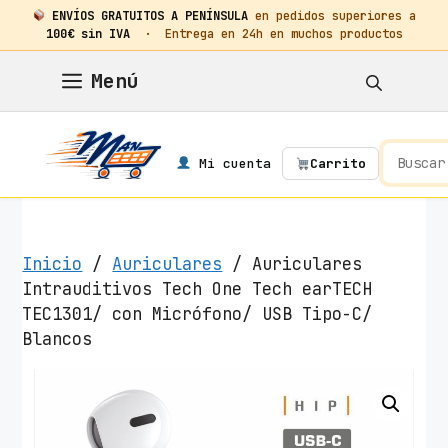
ENVÍOS GRATUITOS A PENÍNSULA
en pedidos superiores a
100€ sin IVA
· Entrega en 24h en muchos productos
Saltar
Menú
al
contenido
Mi cuenta
Carrito
Inicio
/
Auriculares
/ Auriculares
Intrauditivos Tech One Tech earTECH
TEC1301/ con Micrófono/ USB Tipo-C/
Blancos