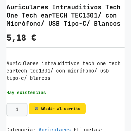
Auriculares Intrauditivos Tech
One Tech earTECH TEC1301/ con
Micrófono/ USB Tipo-C/ Blancos
5,18
€
Auriculares intrauditivos tech one tech
eartech tec1301/ con micrófono/ usb
tipo-c/ blancos
Hay existencias
A
Añadir al carrito
u
r
i
Categoría:
Auriculares
Etiquetas: