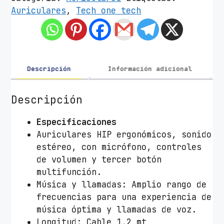
c
Auriculares
,
Tech one tech
u
l
a
r
e
Descripción
Información adicional
s
I
Descripción
n
t
Especificaciones
r
Auriculares HIP ergonómicos, sonido
a
estéreo, con micrófono, controles
u
de volumen y tercer botón
d
multifunción.
i
Música y llamadas: Amplio rango de
t
frecuencias para una experiencia de
i
música óptima y llamadas de voz.
v
Longitud: Cable 1,2 mt