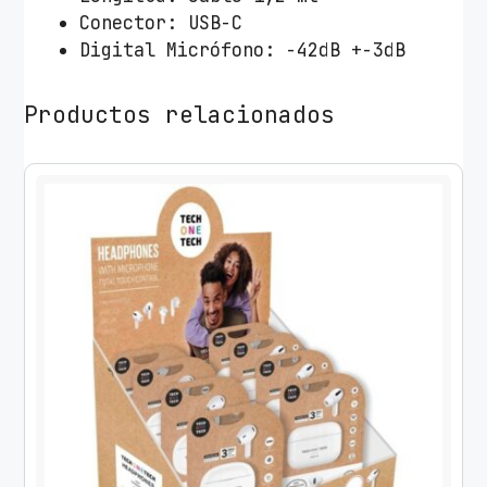
o
Conector: USB-C
s
Digital Micrófono: -42dB +-3dB
T
e
Productos relacionados
c
h
O
n
e
T
e
c
h
e
a
r
T
E