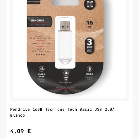
f
o
n
o
/
U
S
B
T
i
p
o
-
C
Pendrive 16GB Tech One Tech Basic USB 2.0/
/
Blanco
B
l
4,09
€
a