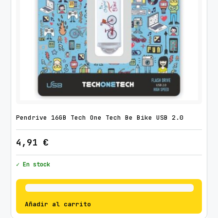
B
2
.
0
/
B
l
a
n
c
Pendrive 16GB Tech One Tech Be Bike USB 2.0
o
c
4,91
€
a
n
✓ En stock
t
i
d
Añadir al carrito
a