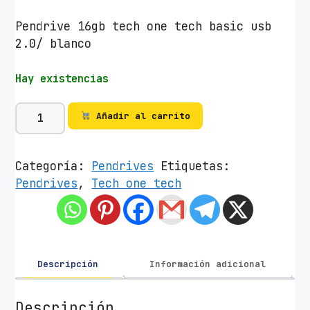
Pendrive 16gb tech one tech basic usb
2.0/ blanco
Hay existencias
P
Añadir al carrito
e
n
d
Categoría:
Pendrives
Etiquetas:
r
Pendrives
,
Tech one tech
i
v
e
1
6
Descripción
Información adicional
G
B
Descripción