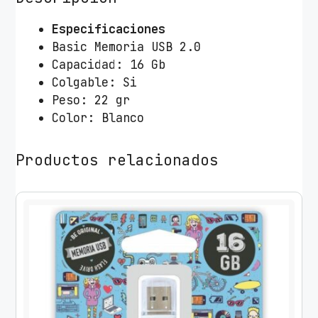
T
e
Especificaciones
c
Basic Memoria USB 2.0
h
Capacidad: 16 Gb
O
Colgable: Si
n
Peso: 22 gr
e
Color: Blanco
T
e
Productos relacionados
c
h
B
a
s
i
c
U
S