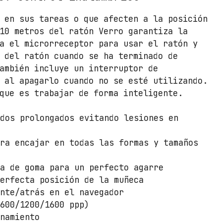
I
c
 en sus tareas o que afecten a la posición
a
10 metros del ratón Verro garantiza la
n
a el microrreceptor para usar el ratón y
t
 del ratón cuando se ha terminado de
i
ambién incluye un interruptor de
d
 al apagarlo cuando no se esté utilizando.
a
que es trabajar de forma inteligente.
d
odos prolongados evitando lesiones en
ara encajar en todas las formas y tamaños
ta de goma para un perfecto agarre
perfecta posición de la muñeca
ante/atrás en el navegador
(600/1200/1600 ppp)
enamiento