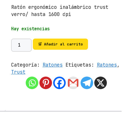
Ratón ergonómico inalámbrico trust
verro/ hasta 1600 dpi
Hay existencias
R
🛒 Añadir al carrito
a
t
ó
Categoría:
Ratones
Etiquetas:
Ratones
,
n
Trust
E
r
g
o
n
ó
m
i