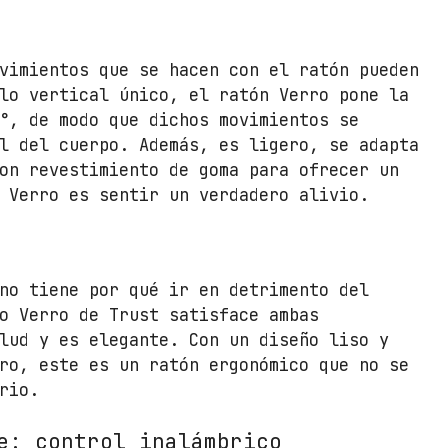
V
e
vimientos que se hacen con el ratón pueden
r
lo vertical único, el ratón Verro pone la
r
°, de modo que dichos movimientos se
o
l del cuerpo. Además, es ligero, se adapta
/
on revestimiento de goma para ofrecer un
H
 Verro es sentir un verdadero alivio.
a
s
t
a
no tiene por qué ir en detrimento del
1
o Verro de Trust satisface ambas
6
lud y es elegante. Con un diseño liso y
0
ro, este es un ratón ergonómico que no se
0
rio.
D
P
e: control inalámbrico