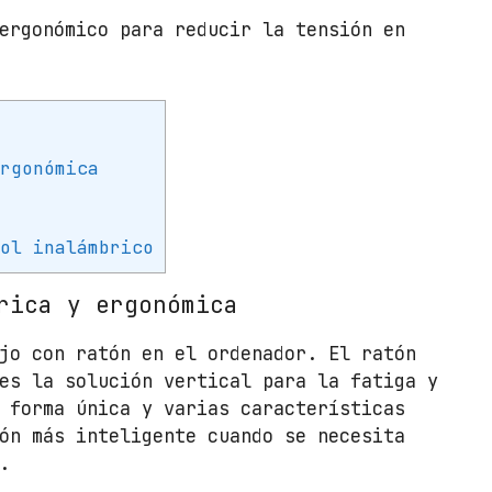
c
ergonómico para reducir la tensión en
o
I
n
a
l
ergonómica
á
m
b
rol inalámbrico
r
i
rica y ergonómica
c
jo con ratón en el ordenador. El ratón
o
es la solución vertical para la fatiga y
T
 forma única y varias características
r
ón más inteligente cuando se necesita
u
.
s
t