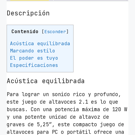
r
u
Descripción
s
t
Contenido
[
Esconder
]
Y
u
Acústica equilibrada
r
Marcando estilo
i
El poder es tuyo
/
Especificaciones
1
2
Acústica equilibrada
0
W
Para lograr un sonido rico y profundo,
/
este juego de altavoces 2.1 es lo que
2
buscas. Con una potencia máxima de 120 W
.
y una potente unidad de altavoz de
1
graves de 5,25”, este compacto juego de
c
altavoces para PC o portátil ofrece una