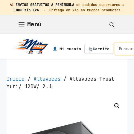
ENVÍOS GRATUITOS A PENÍNSULA
en pedidos superiores a
100€ sin IVA
· Entrega en 24h en muchos productos
Saltar
Menú
al
contenido
Mi cuenta
Carrito
Inicio
/
Altavoces
/ Altavoces Trust
Yuri/ 120W/ 2.1