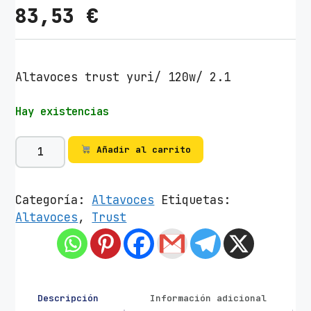
83,53
€
Altavoces trust yuri/ 120w/ 2.1
Hay existencias
A
Añadir al carrito
l
t
a
Categoría:
Altavoces
Etiquetas:
v
Altavoces
,
Trust
o
c
e
s
T
Descripción
Información adicional