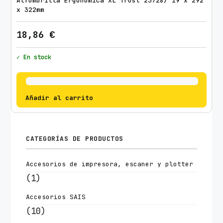
Alfombrilla Ergonómica XL Trust 23728/ 19 x 292
x 322mm
18,86
€
✓ En stock
Añadir al carrito
CATEGORÍAS DE PRODUCTOS
Accesorios de impresora, escaner y plotter
(1)
Accesorios SAIS
(10)