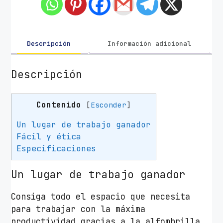
r
i
l
l
Descripción
Información adicional
a
E
Descripción
r
g
Contenido
[
Esconder
]
o
n
Un lugar de trabajo ganador
ó
Fácil y ética
m
Especificaciones
i
c
Un lugar de trabajo ganador
a
X
Consiga todo el espacio que necesita
X
para trabajar con la máxima
L
productividad gracias a la alfombrilla