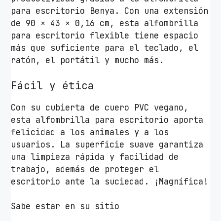
T
para escritorio Benya. Con una extensión
r
de 90 × 43 × 0,16 cm, esta alfombrilla
u
para escritorio flexible tiene espacio
s
más que suficiente para el teclado, el
t
ratón, el portátil y mucho más.
B
e
Fácil y ética
n
y
Con su cubierta de cuero PVC vegano,
a
esta alfombrilla para escritorio aporta
/
felicidad a los animales y a los
2
usuarios. La superficie suave garantiza
x
una limpieza rápida y facilidad de
4
trabajo, además de proteger el
3
escritorio ante la suciedad. ¡Magnífica!
0
x
Sabe estar en su sitio
9