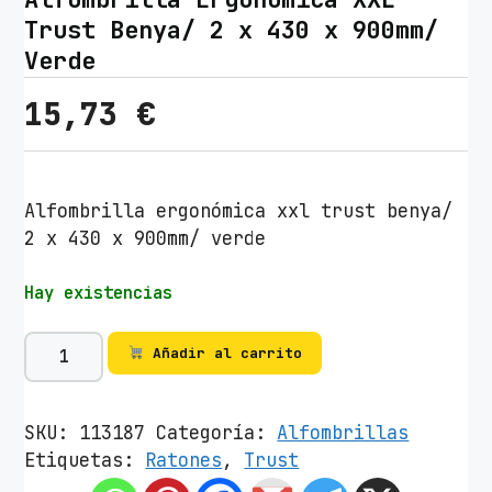
Trust Benya/ 2 x 430 x 900mm/
Verde
15,73
€
Alfombrilla ergonómica xxl trust benya/
2 x 430 x 900mm/ verde
Hay existencias
A
Añadir al carrito
l
f
o
SKU:
113187
Categoría:
Alfombrillas
m
Etiquetas:
Ratones
,
Trust
b