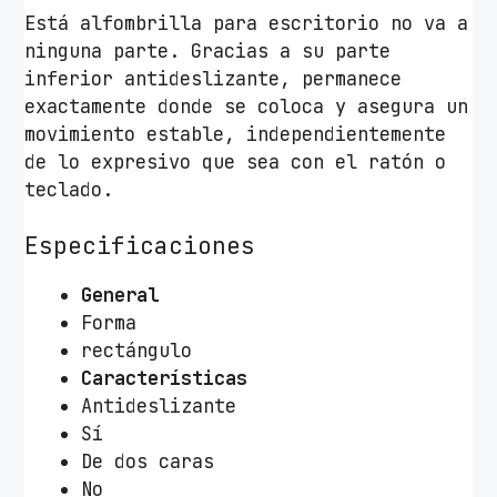
0
Está alfombrilla para escritorio no va a
0
ninguna parte. Gracias a su parte
m
inferior antideslizante, permanece
m
exactamente donde se coloca y asegura un
/
movimiento estable, independientemente
V
de lo expresivo que sea con el ratón o
e
teclado.
r
d
Especificaciones
e
General
c
Forma
a
rectángulo
n
Características
t
Antideslizante
i
Sí
d
De dos caras
a
No
d