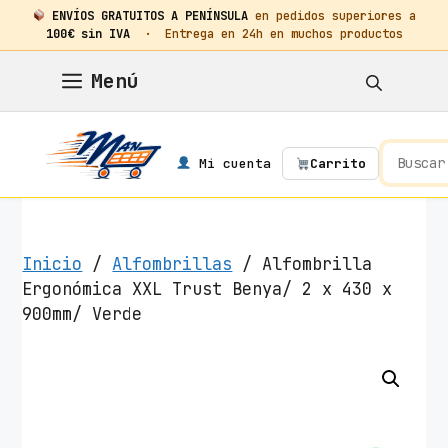
ENVÍOS GRATUITOS A PENÍNSULA
en pedidos superiores a
100€ sin IVA
· Entrega en 24h en muchos productos
Saltar
Menú
al
contenido
Mi cuenta
Carrito
Inicio
/
Alfombrillas
/ Alfombrilla
Ergonómica XXL Trust Benya/ 2 x 430 x
900mm/ Verde