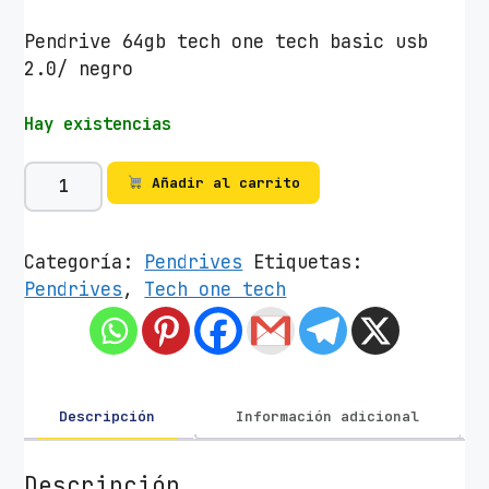
Pendrive 64gb tech one tech basic usb
2.0/ negro
Hay existencias
P
Añadir al carrito
e
n
d
Categoría:
Pendrives
Etiquetas:
r
Pendrives
,
Tech one tech
i
v
e
6
4
Descripción
Información adicional
G
B
Descripción