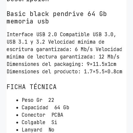
T
e
Basic black pendrive 64 Gb
c
memoria usb
h
O
Interface USB 2.0 Compatible USB 3.0,
n
USB 3.1 y 3.2 Velocidad mínima de
e
escritura garantizada: 6 Mb/s Velocidad
T
mínima de lectura garantizada: 12 Mb/s
e
Dimensiones del packaging: 9×11.5x1cm
c
Dimensiones del producto: 1.7×5.5×0.8cm
h
B
FICHA TÉCNICA
a
s
Peso Gr 22
i
Capacidad 64 Gb
c
Conector PCBA
U
Colgable Si
S
Lanyard No