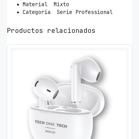
B
Material Mixto
2
Categoría Serie Professional
.
0
Productos relacionados
/
N
e
g
r
o
c
a
n
t
i
d
a
d