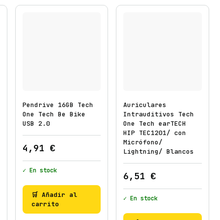
2
.
0
/
A
z
u
l
Pendrive 16GB Tech
Auriculares
C
One Tech Be Bike
Intrauditivos Tech
i
USB 2.0
One Tech earTECH
HIP TEC1201/ con
e
Micrófono/
l
4,91
€
Lightning/ Blancos
o
c
✓ En stock
6,51
€
a
🛒 Añadir al
n
✓ En stock
carrito
t