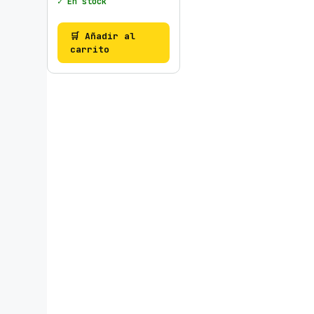
✓ En stock
🛒 Añadir al
carrito