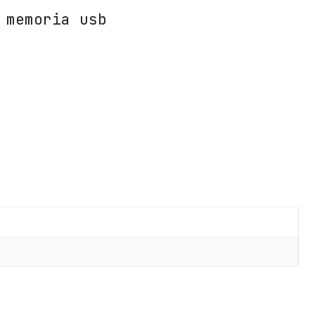
e
 memoria usb
c
h
O
n
e
T
e
c
h
B
a
s
i
c
U
S
B