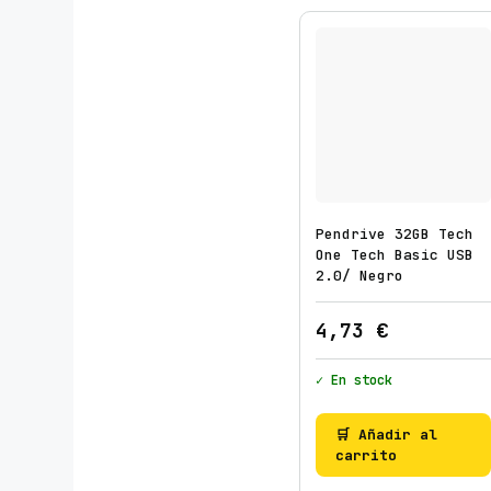
Pendrive 32GB Tech
One Tech Basic USB
2.0/ Negro
4,73
€
✓ En stock
🛒 Añadir al
carrito