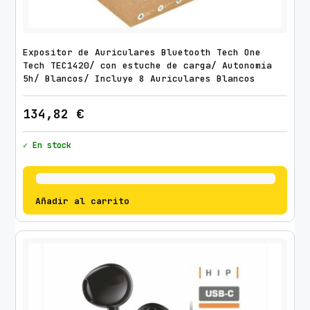
0
c
a
Expositor de Auriculares Bluetooth Tech One
n
Tech TEC1420/ con estuche de carga/ Autonomía
t
5h/ Blancos/ Incluye 8 Auriculares Blancos
i
134,82
€
d
a
✓ En stock
d
Añadir al carrito