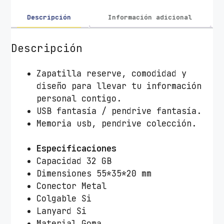
3
2
Descripción
Información adicional
G
B
Descripción
T
e
Zapatilla reserve, comodidad y
c
diseño para llevar tu información
h
personal contigo.
O
USB fantasía / pendrive fantasía.
n
Memoria usb, pendrive colección.
e
T
Especificaciones
e
Capacidad 32 GB
c
Dimensiones 55*35*20 mm
h
Conector Metal
Z
Colgable Si
a
Lanyard Si
p
Material Goma