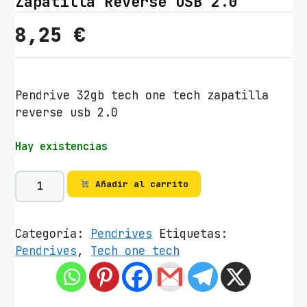
Zapatilla Reverse USB 2.0
8,25
€
Pendrive 32gb tech one tech zapatilla
reverse usb 2.0
Hay existencias
P
Añadir al carrito
e
n
d
Categoría:
Pendrives
Etiquetas:
r
Pendrives
,
Tech one tech
i
v
e