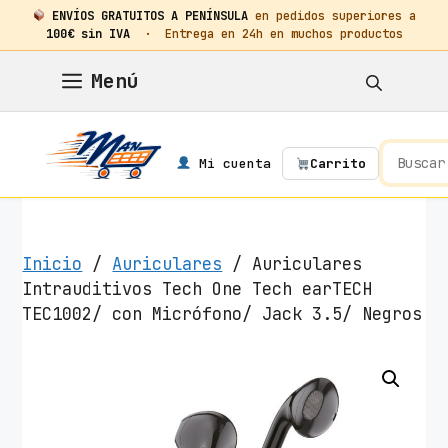
ENVÍOS GRATUITOS A PENÍNSULA
en pedidos superiores a
100€ sin IVA
· Entrega en 24h en muchos productos
Saltar
Menú
al
contenido
Mi cuenta
Carrito
Inicio
/
Auriculares
/ Auriculares
Intrauditivos Tech One Tech earTECH
TEC1002/ con Micrófono/ Jack 3.5/ Negros