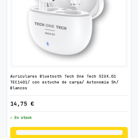
H
T
E
C
1
0
0
2
/
c
Auriculares Bluetooth Tech One Tech SIUX.01
o
TEC1401/ con estuche de carga/ Autonomía 5h/
Blancos
n
M
14,75
€
i
c
✓ En stock
r
ó
f