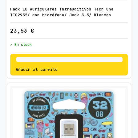
c
Pack 10 Auriculares Intrauditivos Tech One
a
TEC2955/ con Micrófono/ Jack 3.5/ Blancos
n
t
23,53
€
i
✓ En stock
d
a
d
Añadir al carrito