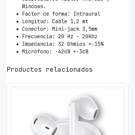
s
Windows.
T
Factor de forma: Intraural
e
Longitud: Cable 1,2 mt
c
Conector: Mini-jack 3,5mm
h
Frecuencia: 20 Hz – 20Khz
O
Impedancia: 32 Ohmios +-15%
n
Micrófono: -42dB +-3dB
e
T
Productos relacionados
e
c
h
e
a
r
T
E
C