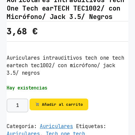
One Tech earTECH TEC1002/ con
Micrófono/ Jack 3.5/ Negros
3,68
€
Auriculares intrauditivos tech one tech
eartech tec1002/ con micrófono/ jack
3.5/ negros
Hay existencias
A
Añadir al carrito
u
r
i
Categoría:
Auriculares
Etiquetas:
c
Auriculares
,
Tech one tech