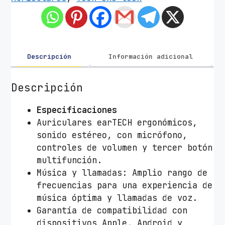
u
l
a
r
e
Descripción
Información adicional
s
I
Descripción
n
t
Especificaciones
r
Auriculares earTECH ergonómicos,
a
sonido estéreo, con micrófono,
u
controles de volumen y tercer botón
d
multifunción.
i
Música y llamadas: Amplio rango de
t
frecuencias para una experiencia de
i
música óptima y llamadas de voz.
v
Garantía de compatibilidad con
o
dispositivos Apple, Android y