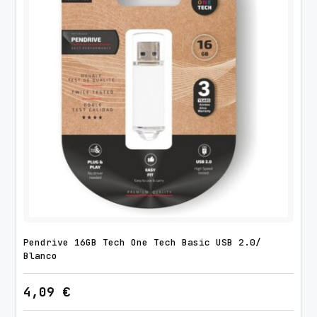
c
o
r
n
i
o
D
r
e
a
m
U
S
B
Pendrive 16GB Tech One Tech Basic USB 2.0/
2
Blanco
.
4,09
€
0
c