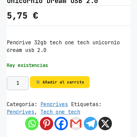
Unicornio Dream USB 2.0
5,75
€
Pendrive 32gb tech one tech unicornio
dream usb 2.0
Hay existencias
P
Añadir al carrito
e
n
d
Categoría:
Pendrives
Etiquetas:
r
Pendrives
,
Tech one tech
i
v
e