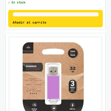
✓ En stock
a
n
t
i
Añadir al carrito
d
a
d