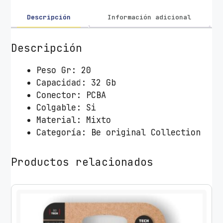
3
2
Descripción
Información adicional
G
B
Descripción
T
e
Peso Gr: 20
c
Capacidad: 32 Gb
h
Conector: PCBA
O
Colgable: Si
n
Material: Mixto
e
Categoría: Be original Collection
T
e
Productos relacionados
c
h
U
n
i