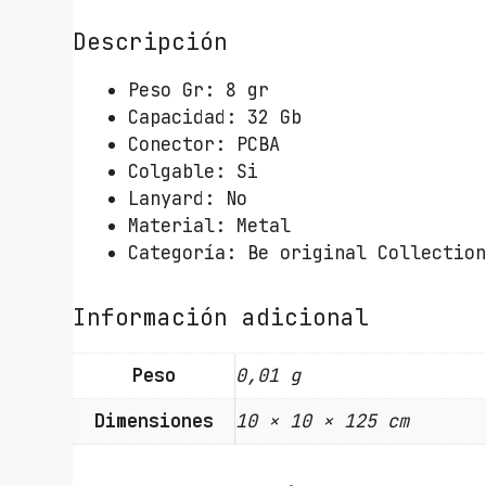
2
G
Descripción
B
T
Peso Gr: 8 gr
e
Capacidad: 32 Gb
c
Conector: PCBA
h
Colgable: Si
O
Lanyard: No
n
Material: Metal
e
Categoría: Be original Collectio
T
e
Información adicional
c
h
Peso
0,01 g
B
e
Dimensiones
10 × 10 × 125 cm
B
i