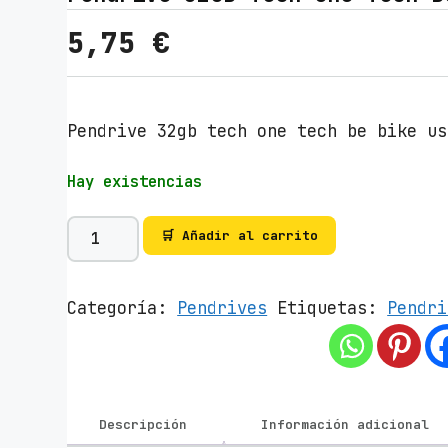
5,75
€
Pendrive 32gb tech one tech be bike us
Hay existencias
P
🛒 Añadir al carrito
e
n
d
Categoría:
Pendrives
Etiquetas:
Pendri
r
i
v
e
3
Descripción
Información adicional