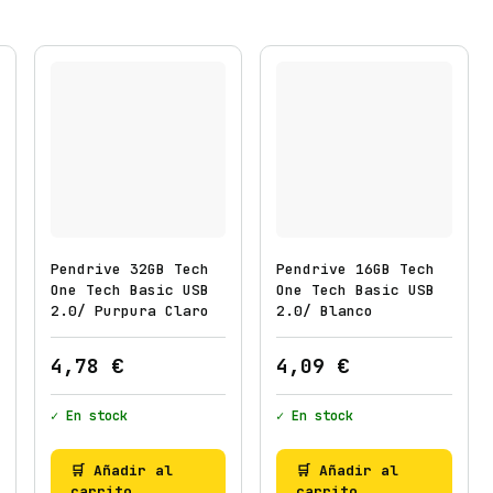
Pendrive 32GB Tech
Pendrive 16GB Tech
One Tech Basic USB
One Tech Basic USB
2.0/ Purpura Claro
2.0/ Blanco
4,78
€
4,09
€
✓ En stock
✓ En stock
🛒 Añadir al
🛒 Añadir al
carrito
carrito