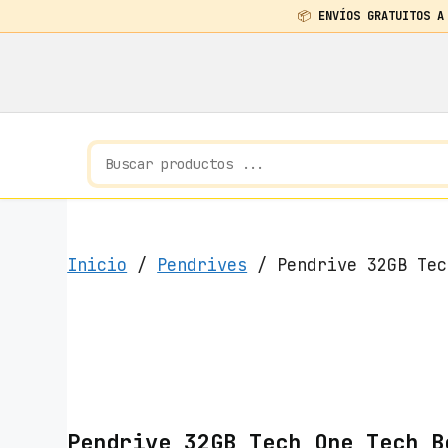
📦
ENVÍOS GRATUITOS A
Saltar
al
contenido
Inicio
/
Pendrives
/ Pendrive 32GB Tec
Pendrive 32GB Tech One Tech B