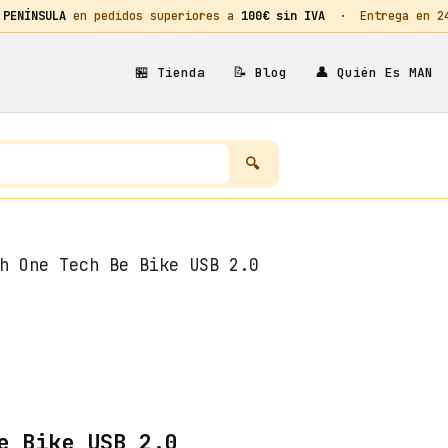
 PENÍNSULA
en pedidos superiores a
100€ sin IVA
· Entrega en 24h
🏪
📝
👤
Tienda
Blog
Quién Es MAN
h One Tech Be Bike USB 2.0
e Bike USB 2.0