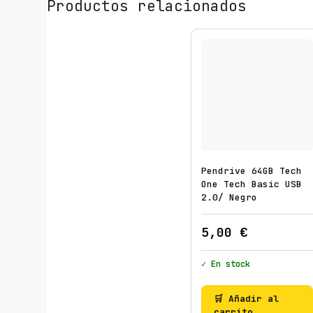
k
Productos relacionados
e
U
S
B
2
.
0
c
a
Pendrive 64GB Tech
n
One Tech Basic USB
t
2.0/ Negro
i
d
5,00
€
a
d
✓ En stock
🛒 Añadir al
carrito