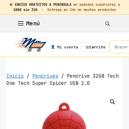
ENVÍOS GRATUITOS A PENÍNSULA
en pedidos superiores a
100€ sin IVA
· Entrega en 24h en muchos productos
Saltar
Menú
al
contenido
Mi cuenta
Carrito
Inicio
/
Pendrives
/ Pendrive 32GB Tech
One Tech Super Spider USB 2.0