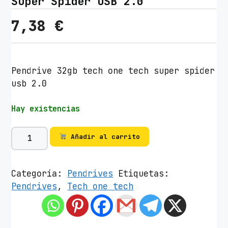
Super Spider USB 2.0
7,38
€
Pendrive 32gb tech one tech super spider
usb 2.0
Hay existencias
P
Añadir al carrito
e
n
d
Categoría:
Pendrives
Etiquetas:
r
Pendrives
,
Tech one tech
i
v
e