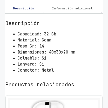
3
2
Descripción
Información adicional
G
B
Descripción
T
e
Capacidad: 32 Gb
c
Material: Goma
h
Peso Gr: 14
O
Dimensiones: 40x30x20 mm
n
Colgable: Si
e
Lanyard: Si
T
Conector: Metal
e
c
Productos relacionados
h
S
u
p