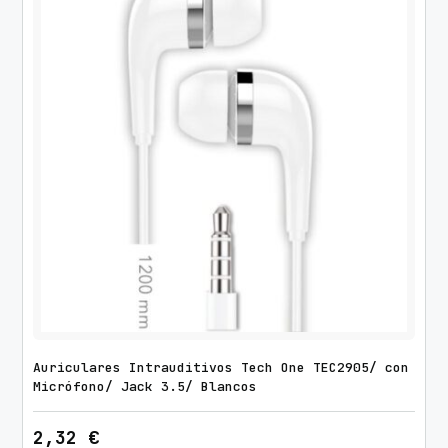
e
r
S
p
i
d
e
r
U
S
B
2
.
0
c
Auriculares Intrauditivos Tech One TEC2905/ con
a
Micrófono/ Jack 3.5/ Blancos
n
2,32
€
t