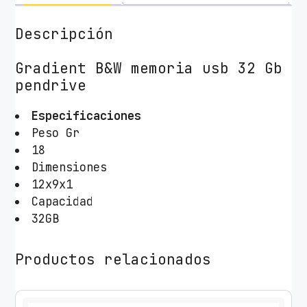
G
B
Descripción
T
e
Gradient B&W memoria usb 32 Gb
c
pendrive
h
O
Especificaciones
n
Peso Gr
e
18
T
Dimensiones
e
12x9x1
c
Capacidad
h
32GB
B
e
Productos relacionados
B
&
W