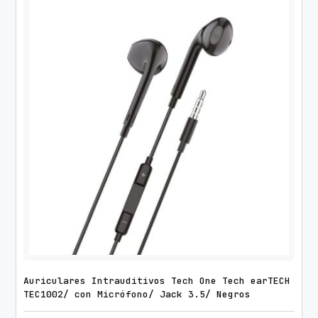
U
S
B
2
.
0
/
B
l
a
n
c
o
y
N
e
Auriculares Intrauditivos Tech One Tech earTECH
g
TEC1002/ con Micrófono/ Jack 3.5/ Negros
r