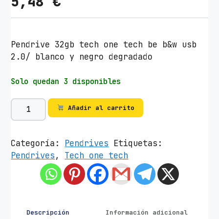
5,48
€
Pendrive 32gb tech one tech be b&w usb
2.0/ blanco y negro degradado
Solo quedan 3 disponibles
P
Añadir al carrito
e
n
d
Categoría:
Pendrives
Etiquetas:
r
Pendrives
,
Tech one tech
i
v
e
3
2
Descripción
Información adicional