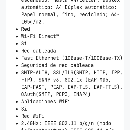
escaneado: Hasta A4/Letter. Dúplex
automático: A4 Dúplex automático:
Papel normal, fino, reciclado; 64-
105g/m2.
Red
Wi-Fi Direct™
Sí
Red cableada
Fast Ethernet (10Base-T/100Base-TX)
Seguridad de red cableada
SMTP-AUTH, SSL/TLS(SMTP, HTTP, IPP,
FTP), SNMP v3, 802.1x (EAP-MD5,
EAP-FAST, PEAP, EAP-TLS, EAP-TTLS),
OAuth(SMTP, POP3, IMAP4)
Aplicaciones WiFi
Sí
Red WiFi
2.4GHz: IEEE 802.11 b/g/n (modo