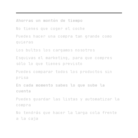
VENTAJAS DE COMPRAR ONLINE
Ahorras un montón de tiempo
No tienes que coger el coche
Puedes hacer una compra tan grande como
quieras
Los bultos los cargamos nosotros
Esquivas el marketing, para que compres
sólo lo que tienes previsto
Puedes comparar todos los productos sin
prisa
En cada momento sabes lo que sube la
cuenta
Puedes guardar las listas y automatizar la
compra
No tendrás que hacer la larga cola frente
a la caja
SIGUEME EN LAS REDES SOCIALES