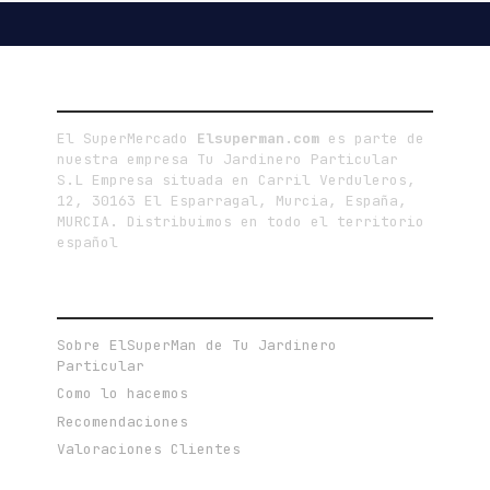
LA EMPRESA
El SuperMercado
Elsuperman.com
es parte de
nuestra empresa Tu Jardinero Particular
S.L Empresa situada en Carril Verduleros,
12, 30163 El Esparragal, Murcia, España,
MURCIA. Distribuimos en todo el territorio
español
ENLACES DE INTERÉS
Sobre ElSuperMan de Tu Jardinero
Particular
Como lo hacemos
Recomendaciones
Valoraciones Clientes