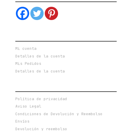
CUENTA DE USUARIO
Mi cuenta
Detalles de la cuenta
Mis Pedidos
Detalles de la cuenta
POLÍTICAS PRIVACIDAD Y TERMINOS DE USO
Política de privacidad
Aviso Legal
Condiciones de Devolución y Reembolso
Envíos
Devolución y reembolso