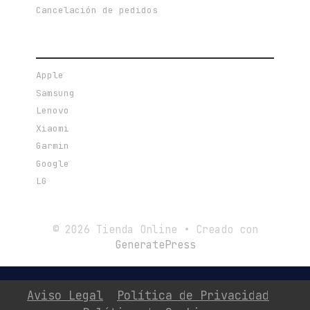
Cancelación de pedidos
MARCAS DESTACADAS
Apple
Samsung
Lenovo
Xiaomi
Garmin
Google
LG
© 2026 Tienda Online
• Creado con
GeneratePress
Aviso Legal
Política de Privacidad