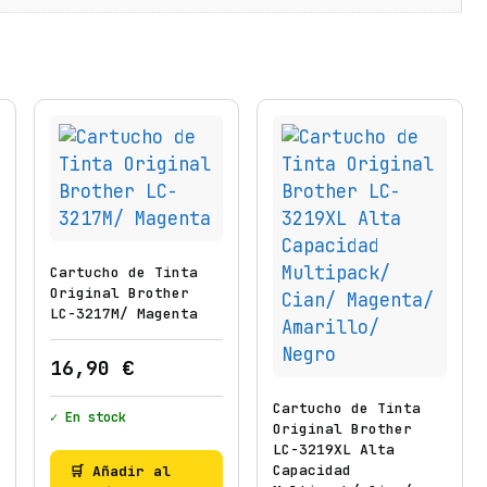
t
h
e
r
L
C
-
3
2
1
Cartucho de Tinta
1
Original Brother
V
LC-3217M/ Magenta
A
L
16,90
€
M
Cartucho de Tinta
u
✓ En stock
Original Brother
l
LC-3219XL Alta
t
Capacidad
🛒 Añadir al