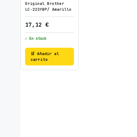
Original Brother
LC-223YBP/ Amarillo
17,12
€
✓ En stock
🛒 Añadir al
carrito