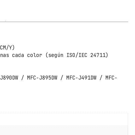
d
e
T
i
n
t
a
/CM/Y)
O
inas cada color (según ISO/IEC 24711)
r
i
g
-J890DW / MFC-J895DW / MFC-J491DW / MFC-
i
n
a
l
B
r
o