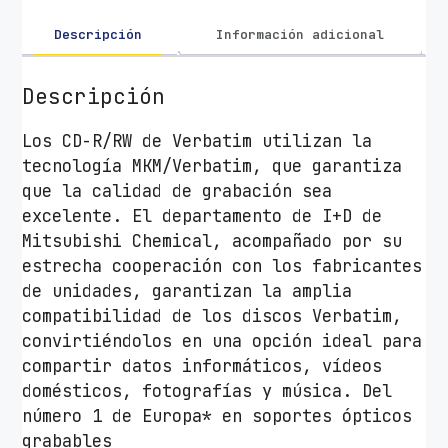
a
t
Descripción
Información adicional
i
m
Descripción
A
Z
Los CD-R/RW de Verbatim utilizan la
O
tecnología MKM/Verbatim, que garantiza
I
que la calidad de grabación sea
m
excelente. El departamento de I+D de
p
Mitsubishi Chemical, acompañado por su
r
estrecha cooperación con los fabricantes
i
de unidades, garantizan la amplia
m
compatibilidad de los discos Verbatim,
i
convirtiéndolos en una opción ideal para
b
compartir datos informáticos, vídeos
l
domésticos, fotografías y música. Del
e
número 1 de Europa* en soportes ópticos
5
grabables