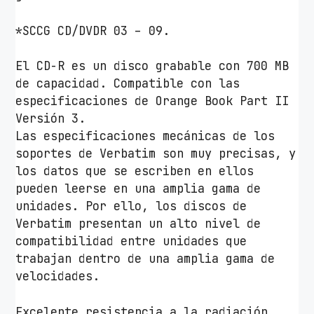
2
X
*SCCG CD/DVDR 03 – 09.
/
C
El CD-R es un disco grabable con 700 MB
a
de capacidad. Compatible con las
j
especificaciones de Orange Book Part II
a
Versión 3.
-
Las especificaciones mecánicas de los
1
soportes de Verbatim son muy precisas, y
0
los datos que se escriben en ellos
u
pueden leerse en una amplia gama de
d
unidades. Por ello, los discos de
s
Verbatim presentan un alto nivel de
c
compatibilidad entre unidades que
a
trabajan dentro de una amplia gama de
n
velocidades.
t
i
Excelente resistencia a la radiación