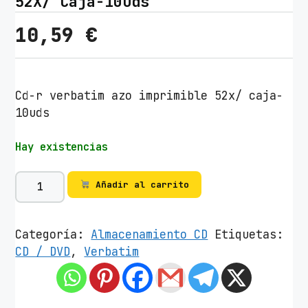
52X/ Caja-10uds
10,59
€
Cd-r verbatim azo imprimible 52x/ caja-
10uds
Hay existencias
C
Añadir al carrito
D
-
R
Categoría:
Almacenamiento CD
Etiquetas:
V
CD / DVD
,
Verbatim
e
r
b