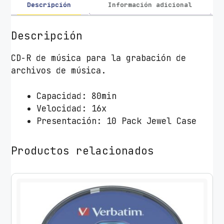
t
Descripción
Información adicional
i
m
Descripción
M
u
CD-R de música para la grabación de
s
archivos de música.
i
c
Capacidad: 80min
1
Velocidad: 16x
6
Presentación: 10 Pack Jewel Case
X
/
Productos relacionados
C
a
j
a
-
1