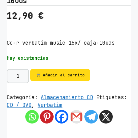
10uds
12,90
€
Cd-r verbatim music 16x/ caja-10uds
Hay existencias
C
Añadir al carrito
D
-
R
Categoría:
Almacenamiento CD
Etiquetas:
V
CD / DVD
,
Verbatim
e
r
b
a