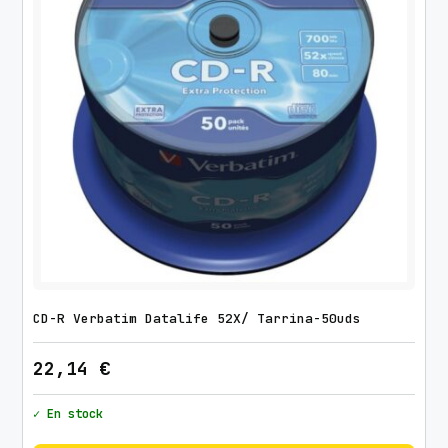
0
u
d
s
c
a
n
t
i
d
a
d
CD-R Verbatim Datalife 52X/ Tarrina-50uds
22,14
€
✓ En stock