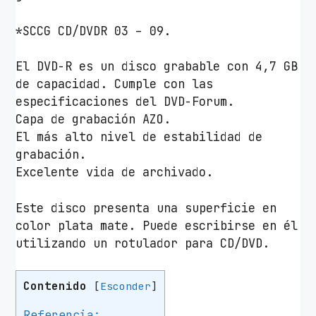
X
/
*SCCG CD/DVDR 03 – 09.
C
a
El DVD-R es un disco grabable con 4,7 GB
j
de capacidad. Cumple con las
a
especificaciones del DVD-Forum.
-
Capa de grabación AZO.
5
El más alto nivel de estabilidad de
u
grabación.
d
Excelente vida de archivado.
s
c
Este disco presenta una superficie en
a
color plata mate. Puede escribirse en él
n
utilizando un rotulador para CD/DVD.
t
i
Contenido
[
Esconder
]
d
a
Referencia: