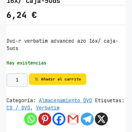
16X/ Caja-5uds
6,24
€
Dvd-r verbatim advanced azo 16x/ caja-
5uds
Hay existencias
D
Añadir al carrito
V
D
-
Categoría:
Almacenamiento DVD
Etiquetas:
R
CD / DVD
,
Verbatim
V
e
r