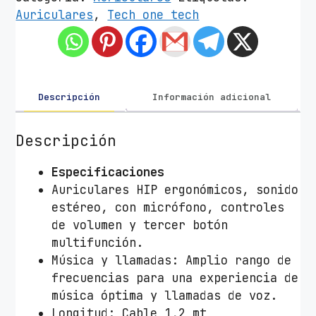
c
Auriculares
,
Tech one tech
u
l
a
r
e
Descripción
Información adicional
s
I
Descripción
n
t
Especificaciones
r
Auriculares HIP ergonómicos, sonido
a
estéreo, con micrófono, controles
u
de volumen y tercer botón
d
multifunción.
i
Música y llamadas: Amplio rango de
t
frecuencias para una experiencia de
i
música óptima y llamadas de voz.
v
Longitud: Cable 1,2 mt