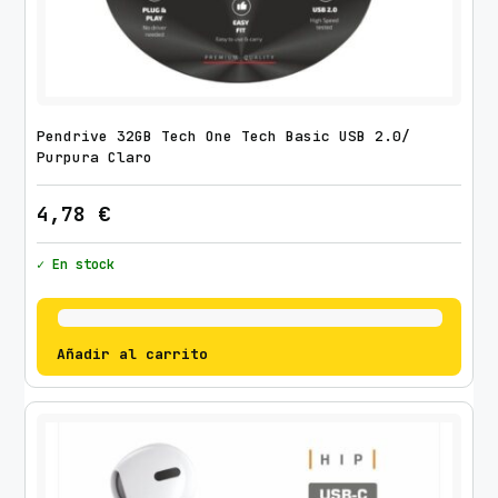
C
H
T
E
C
Pendrive 32GB Tech One Tech Basic USB 2.0/
1
Purpura Claro
3
4,78
€
0
2
✓ En stock
/
c
o
n
Añadir al carrito
M
i
c
r
ó