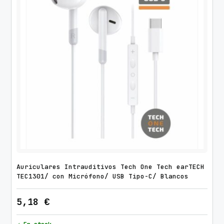
f
o
n
o
/
U
S
B
T
i
p
o
-
Auriculares Intrauditivos Tech One Tech earTECH
C
TEC1301/ con Micrófono/ USB Tipo-C/ Blancos
/
N
5,18
€
e
g