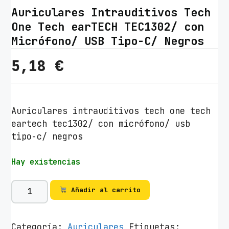
Auriculares Intrauditivos Tech
One Tech earTECH TEC1302/ con
Micrófono/ USB Tipo-C/ Negros
5,18
€
Auriculares intrauditivos tech one tech
eartech tec1302/ con micrófono/ usb
tipo-c/ negros
Hay existencias
A
Añadir al carrito
u
r
i
Categoría:
Auriculares
Etiquetas: