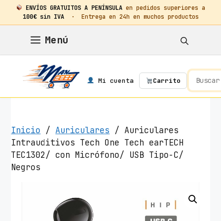
ENVÍOS GRATUITOS A PENÍNSULA
en pedidos superiores a
100€ sin IVA
· Entrega en 24h en muchos productos
Saltar
Menú
al
contenido
Mi cuenta
Carrito
Inicio
/
Auriculares
/ Auriculares
Intrauditivos Tech One Tech earTECH
TEC1302/ con Micrófono/ USB Tipo-C/
Negros