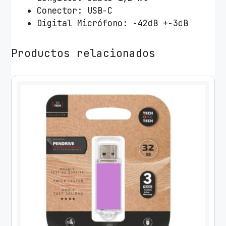
o
Conector: USB-C
s
Digital Micrófono: -42dB +-3dB
T
e
Productos relacionados
c
h
O
n
e
T
e
c
h
e
a
r
T
E