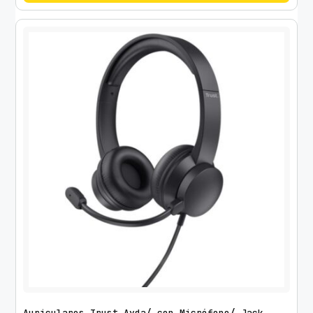
Auriculares Trust Ayda/ con Micrófono/ Jack