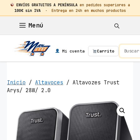
ENVÍOS GRATUITOS A PENÍNSULA
en pedidos superiores a
100€ sin IVA
· Entrega en 24h en muchos productos
Saltar
Menú
al
contenido
Mi cuenta
Carrito
Inicio
/
Altavoces
/ Altavozes Trust
Arys/ 28W/ 2.0