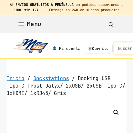
ENVÍOS GRATUITOS A PENÍNSULA
en pedidos superiores a
100€ sin IVA
· Entrega en 24h en muchos productos
Saltar
Menú
al
contenido
Mi cuenta
Carrito
Inicio
/
Dockstations
/ Docking USB
Tipo-C Trust Dalyx/ 2xUSB/ 2xUSB Tipo-C/
1xHDMI/ 1xRJ45/ Gris