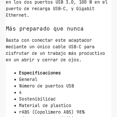
en los dos puertos USB 3.0, 100 W en el
-
puerto de recarga USB-C, y Gigabit
C
Ethernet.
/
1
Más preparado que nunca
x
H
Basta con conectar este adaptador
D
mediante un único cable USB-C para
M
disfrutar de un trabajo más productivo
I
en un abrir y cerrar de ojos.
/
1
Especificaciones
x
General
R
Número de puertos USB
J
4
4
Sostenibilidad
5
Material de plastico
/
rABS (Copolímero ABS) 98%
G