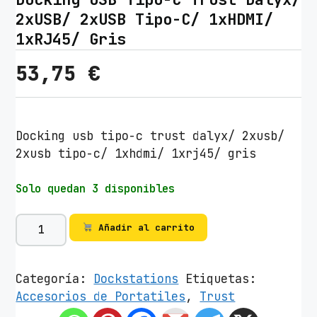
2xUSB/ 2xUSB Tipo-C/ 1xHDMI/
1xRJ45/ Gris
53,75
€
Docking usb tipo-c trust dalyx/ 2xusb/
2xusb tipo-c/ 1xhdmi/ 1xrj45/ gris
Solo quedan 3 disponibles
D
Añadir al carrito
o
c
k
Categoría:
Dockstations
Etiquetas:
i
Accesorios de Portatiles
,
Trust
n