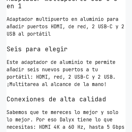
y
en 1
x
Adaptador multipuerto en aluminio para
/
añadir puertos HDMI, de red, 2 USB-C y 2
2
USB al portátil
x
U
Seis para elegir
S
B
Este adaptador de aluminio te permite
/
añadir seis nuevos puertos a tu
2
portátil: HDMI, red, 2 USB-C y 2 USB.
x
¡Multitarea al alcance de la mano!
U
S
Conexiones de alta calidad
B
T
Sabemos que te mereces lo mejor y solo
i
lo mejor. Por eso Dalyx tiene lo que
p
necesitas: HDMI 4K a 60 Hz, hasta 5 Gbps
o