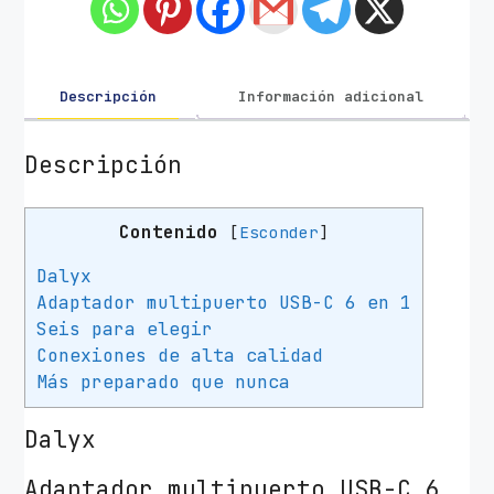
g
U
S
B
Descripción
Información adicional
T
i
Descripción
p
o
Contenido
[
Esconder
]
-
C
Dalyx
T
Adaptador multipuerto USB-C 6 en 1
r
Seis para elegir
u
Conexiones de alta calidad
s
Más preparado que nunca
t
D
Dalyx
a
l
Adaptador multipuerto USB-C 6