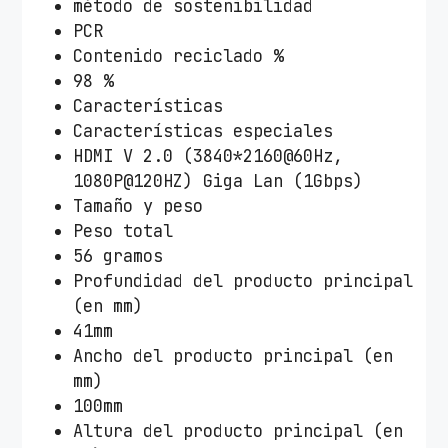
método de sostenibilidad
r
PCR
i
Contenido reciclado %
s
98 %
c
Características
a
Características especiales
n
HDMI V 2.0 (3840*2160@60Hz,
t
1080P@120HZ) Giga Lan (1Gbps)
i
Tamaño y peso
d
Peso total
a
56 gramos
d
Profundidad del producto principal
(en mm)
41mm
Ancho del producto principal (en
mm)
100mm
Altura del producto principal (en