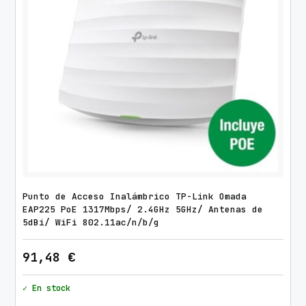
Punto de Acceso Inalámbrico TP-Link Omada
EAP225 PoE 1317Mbps/ 2.4GHz 5GHz/ Antenas de
5dBi/ WiFi 802.11ac/n/b/g
91,48
€
✓ En stock