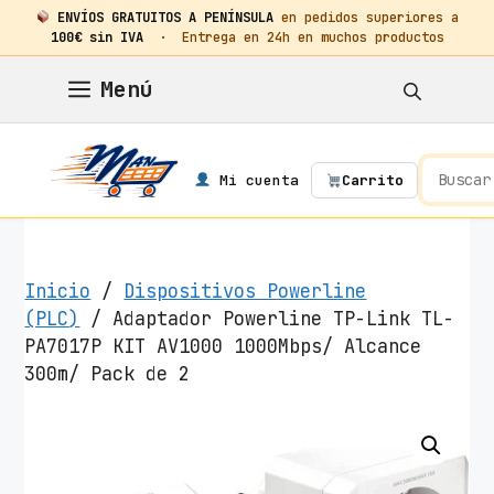
ENVÍOS GRATUITOS A PENÍNSULA
en pedidos superiores a
100€ sin IVA
· Entrega en 24h en muchos productos
Saltar
Menú
al
contenido
Mi cuenta
Carrito
Inicio
/
Dispositivos Powerline
(PLC)
/ Adaptador Powerline TP-Link TL-
PA7017P KIT AV1000 1000Mbps/ Alcance
300m/ Pack de 2