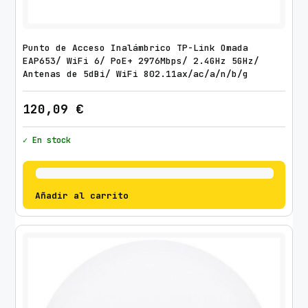
Punto de Acceso Inalámbrico TP-Link Omada
EAP653/ WiFi 6/ PoE+ 2976Mbps/ 2.4GHz 5GHz/
Antenas de 5dBi/ WiFi 802.11ax/ac/a/n/b/g
120,09
€
✓ En stock
Añadir al carrito