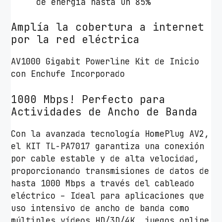
de energía hasta un 85%
c
e
Amplía la cobertura a internet
3
por la red eléctrica
0
0
AV1000 Gigabit Powerline Kit de Inicio
m
con Enchufe Incorporado
/
P
1000 Mbps!
Perfecto para
a
Actividades de Ancho de Banda
c
Con la avanzada tecnología HomePlug AV2,
k
el KIT TL-PA7017 garantiza una conexión
d
por cable estable y de alta velocidad,
e
proporcionando transmisiones de datos de
2
hasta 1000 Mbps a través del cableado
c
eléctrico – Ideal para aplicaciones que
a
uso intensivo de ancho de banda como
n
múltiples vídeos HD/3D/4K, juegos online
t