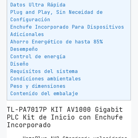
Datos Ultra Rápida
i
Plug and Play, Sin Neceidad de
n
Configuración
k
Enchufe Incorporado Para Dispositivos
T
Adicionales
L
Ahorro Energético de hasta 85%
-
Desempeño
P
Control de energía
A
Diseño
7
Requisitos del sistema
0
Condiciones ambientales
1
Peso y dimensiones
7
Contenido del embalaje
P
K
TL-PA7017P KIT
AV1000 Gigabit
I
PLC Kit de Inicio con Enchufe
T
Incorporado
A
V