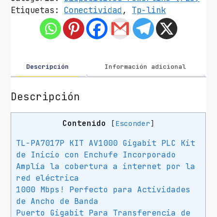
t
Etiquetas:
Conectividad
,
Tp-link
a
d
o
r
P
Descripción
Información adicional
o
w
Descripción
e
r
Contenido
[
Esconder
]
l
i
TL-PA7017P KIT AV1000 Gigabit PLC Kit
n
de Inicio con Enchufe Incorporado
e
Amplía la cobertura a internet por la
T
red eléctrica
P
1000 Mbps! Perfecto para Actividades
-
de Ancho de Banda
Puerto Gigabit Para Transferencia de
L