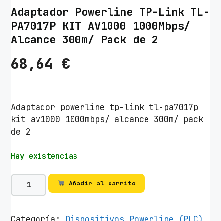
Adaptador Powerline TP-Link TL-
PA7017P KIT AV1000 1000Mbps/
Alcance 300m/ Pack de 2
68,64
€
Adaptador powerline tp-link tl-pa7017p
kit av1000 1000mbps/ alcance 300m/ pack
de 2
Hay existencias
A
Añadir al carrito
d
a
p
Categoría:
Dispositivos Powerline (PLC)