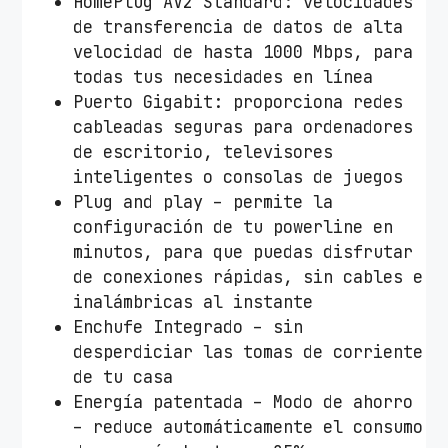
HomePlug AV2 Standard: velocidades
1
de transferencia de datos de alta
0
velocidad de hasta 1000 Mbps, para
0
todas tus necesidades en línea
0
Puerto Gigabit: proporciona redes
1
cableadas seguras para ordenadores
0
de escritorio, televisores
0
inteligentes o consolas de juegos
0
Plug and play – permite la
M
configuración de tu powerline en
b
minutos, para que puedas disfrutar
p
de conexiones rápidas, sin cables e
s
inalámbricas al instante
/
Enchufe Integrado – sin
A
desperdiciar las tomas de corriente
l
de tu casa
c
Energía patentada – Modo de ahorro
a
– reduce automáticamente el consumo
n