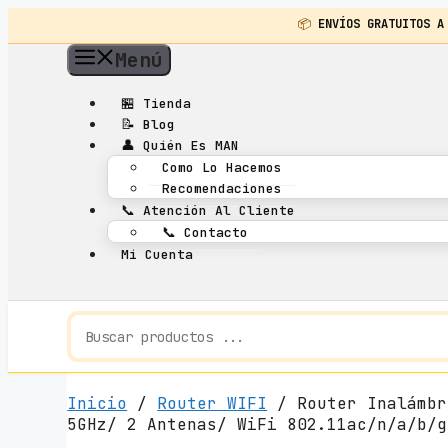
📦
ENVÍOS GRATUITOS A
Saltar
Menú
al
contenido
🏪
Tienda
📝
Blog
👤
Quién Es MAN
Como Lo Hacemos
Recomendaciones
📞
Atención Al Cliente
📞
Contacto
Mi Cuenta
Inicio
/
Router WIFI
/ Router Inalámbr
5GHz/ 2 Antenas/ WiFi 802.11ac/n/a/b/g