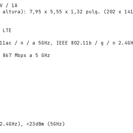
n
V / 1A
t
 altura): 7,95 x 5,55 x 1,32 pulg. (202 x 14
i
d
a
 LTE
d
11ac / n / a 5GHz, IEEE 802.11b / g / n 2.4G
 867 Mbps a 5 GHz
2.4GHz), <23dBm (5GHz)