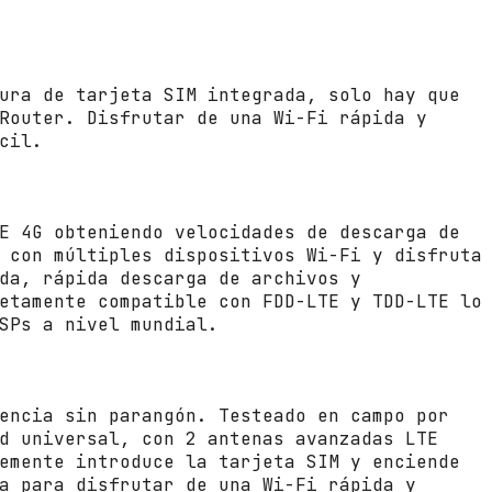
A
r
c
h
ura de tarjeta SIM integrada, solo hay que
e
Router. Disfrutar de una Wi-Fi rápida y
r
cil.
M
R
4
0
E 4G obteniendo velocidades de descarga de
0
 con múltiples dispositivos Wi-Fi y disfruta
1
da, rápida descarga de archivos y
2
etamente compatible con FDD-LTE y TDD-LTE lo
0
SPs a nivel mundial.
0
M
b
p
encia sin parangón. Testeado en campo por
s
d universal, con 2 antenas avanzadas LTE
/
emente introduce la tarjeta SIM y enciende
2
a para disfrutar de una Wi-Fi rápida y
.