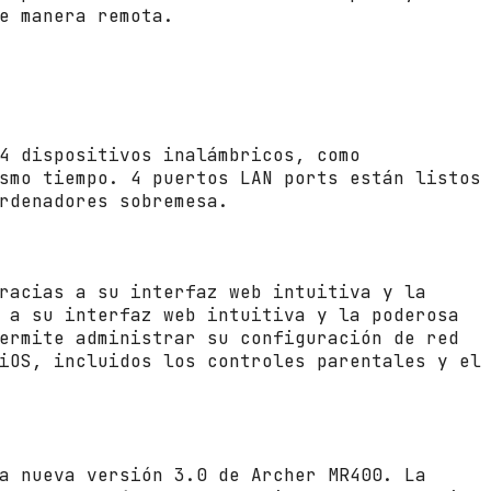
e manera remota.
4
G
H
z
5
G
4 dispositivos inalámbricos, como
H
smo tiempo. 4 puertos LAN ports están listos
z
rdenadores sobremesa.
/
2
A
n
racias a su interfaz web intuitiva y la
t
 a su interfaz web intuitiva y la poderosa
e
ermite administrar su configuración de red
n
iOS, incluidos los controles parentales y el
a
s
/
W
i
a nueva versión 3.0 de Archer MR400. La
F