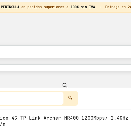
 PENÍNSULA
en pedidos superiores a
100€ sin IVA
· Entrega en 24h
ico 4G TP-Link Archer MR400 1200Mbps/ 2.4GHz
/n