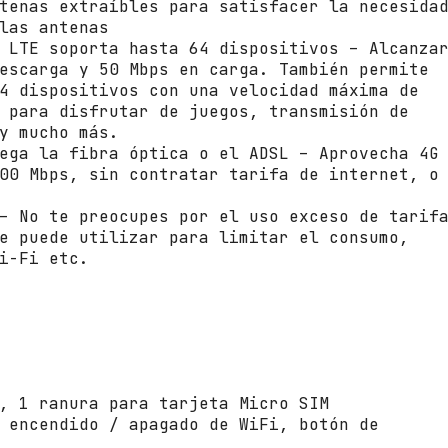
tenas extraíbles para satisfacer la necesida
i
las antenas
8
 LTE soporta hasta 64 dispositivos – Alcanza
0
escarga y 50 Mbps en carga. También permite
2
4 dispositivos con una velocidad máxima de
.
 para disfrutar de juegos, transmisión de
1
y mucho más.
1
ega la fibra óptica o el ADSL – Aprovecha 4G
a
00 Mbps, sin contratar tarifa de internet, o
c
/
– No te preocupes por el uso exceso de tarif
n
e puede utilizar para limitar el consumo,
/
i-Fi etc.
a
/
b
/
g
/
n
, 1 ranura para tarjeta Micro SIM
c
 encendido / apagado de WiFi, botón de
a