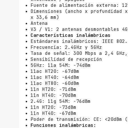
Fuente de alimentación externa: 12
Dimensiones (ancho x profundidad x
x 33,6 mm)
Antena
V3 / V1: 2 antenas desmontables 4G
Características inalámbricas
Estándares inalámbricos: IEEE 802.
Frecuencia: 2.4GHz y 5GHz
Tasa de señal: 300 Mbps a 2,4 GHz,
Sensibilidad de recepción
5GHz: 11a 54M: -74dBm
11ac HT20: -67dBm
11ac HT40: -64dBm
11ac HT80: -60dBm
11n HT20: -71dBm
11n HT40: -70dBm
2.4G: 11g 54M: -76dBm
11n HT20: -73dBm
11n HT40: -67dBm
Poder de transmisión: CE: <20dBm (
Funciones inalámbricas: