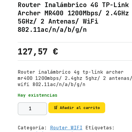
Router Inalámbrico 4G TP-Link
Archer MR400 1200Mbps/ 2.4GHz
5GHz/ 2 Antenas/ WiFi
802.11ac/n/a/b/g/n
127,57
€
Router inalámbrico 4g tp-link archer
mr400 1200mbps/ 2.4ghz 5ghz/ 2 antenas
wifi 802.11ac/n/a/b/g/n
Hay existencias
R
🛒 Añadir al carrito
o
u
t
Categoría:
Router WIFI
Etiquetas:
e