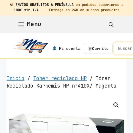
ENVÍOS GRATUITOS A PENÍNSULA
en pedidos superiores a
100€ sin IVA
· Entrega en 24h en muchos productos
Saltar
Menú
al
contenido
Mi cuenta
Carrito
Inicio
/
Toner reciclado HP
/ Tóner
Reciclado Karkemis HP nº410X/ Magenta