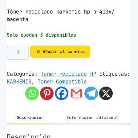
Tóner reciclado karkemis hp nº410x/
magenta
Solo quedan 3 disponibles
T
Añadir al carrito
ó
n
e
Categoría:
Toner reciclado HP
Etiquetas:
r
KARKEMIS
,
Toner Compatible
R
e
c
i
c
Descripción
Información adicional
l
a
Descripción