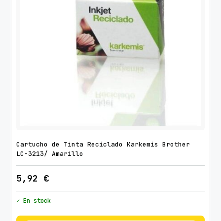
/
M
a
g
e
n
t
a
c
a
n
t
Cartucho de Tinta Reciclado Karkemis Brother
i
LC-3213/ Amarillo
d
5,92
€
a
d
✓ En stock