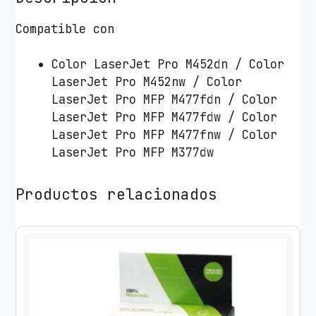
d
o
Compatible con
K
a
Color LaserJet Pro M452dn / Color
r
LaserJet Pro M452nw / Color
k
LaserJet Pro MFP M477fdn / Color
e
LaserJet Pro MFP M477fdw / Color
m
LaserJet Pro MFP M477fnw / Color
i
LaserJet Pro MFP M377dw
s
H
Productos relacionados
P
n
º
4
1
0
X