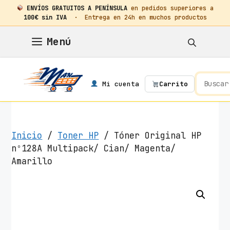
ENVÍOS GRATUITOS A PENÍNSULA
en pedidos superiores a
100€ sin IVA
· Entrega en 24h en muchos productos
Saltar
Menú
al
contenido
Mi cuenta
Carrito
Inicio
/
Toner HP
/ Tóner Original HP
nº128A Multipack/ Cian/ Magenta/
Amarillo