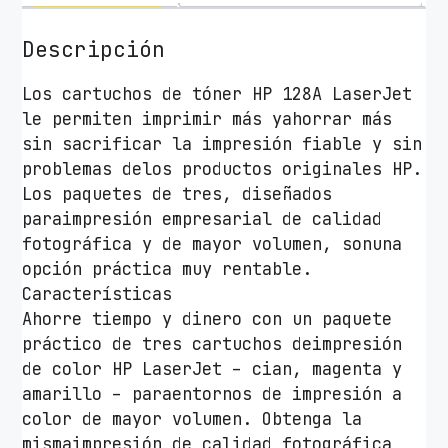
n
a
Descripción
l
H
Los cartuchos de tóner HP 128A LaserJet
P
le permiten imprimir más yahorrar más
n
sin sacrificar la impresión fiable y sin
º
problemas delos productos originales HP.
1
Los paquetes de tres, diseñados
2
paraimpresión empresarial de calidad
8
fotográfica y de mayor volumen, sonuna
A
opción práctica muy rentable.
M
Características
u
Ahorre tiempo y dinero con un paquete
l
práctico de tres cartuchos deimpresión
t
de color HP LaserJet – cian, magenta y
i
amarillo – paraentornos de impresión a
p
color de mayor volumen. Obtenga la
a
mismaimpresión de calidad fotográfica