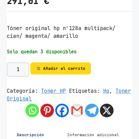
291,01
€
Tóner original hp nº128a multipack/
cian/ magenta/ amarillo
Solo quedan 3 disponibles
T
Añadir al carrito
ó
n
e
Categoría:
Toner HP
Etiquetas:
Hp
,
Toner
r
Original
O
r
i
g
i
Descripción
Información adicional