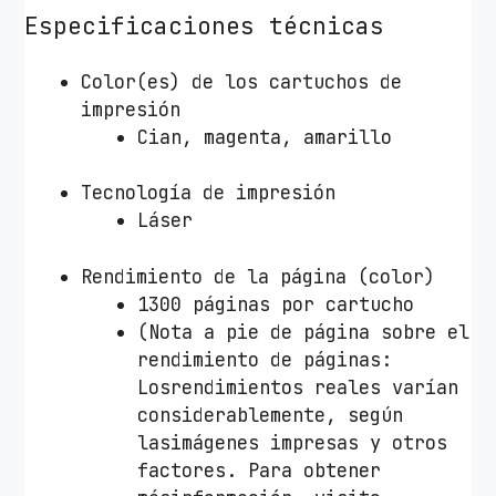
a
Especificaciones técnicas
r
i
Color(es) de los cartuchos de
l
impresión
l
Cian, magenta, amarillo
o
c
Tecnología de impresión
a
Láser
n
t
Rendimiento de la página (color)
i
1300 páginas por cartucho
d
(Nota a pie de página sobre el
a
rendimiento de páginas:
d
Losrendimientos reales varían
considerablemente, según
lasimágenes impresas y otros
factores. Para obtener