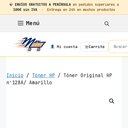
ENVÍOS GRATUITOS A PENÍNSULA
en pedidos superiores a
100€ sin IVA
· Entrega en 24h en muchos productos
Saltar
Menú
al
contenido
Mi cuenta
Carrito
Inicio
/
Toner HP
/ Tóner Original HP
nº128A/ Amarillo