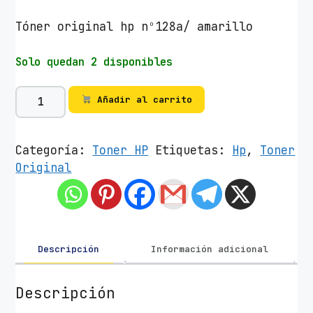
Tóner original hp nº128a/ amarillo
Solo quedan 2 disponibles
T
Añadir al carrito
ó
n
e
Categoría:
Toner HP
Etiquetas:
Hp
,
Toner
r
Original
O
r
i
g
i
Descripción
Información adicional
n
a
Descripción
l