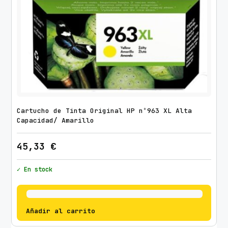
a
n
t
i
d
a
d
Cartucho de Tinta Original HP nº963 XL Alta
Capacidad/ Amarillo
45,33
€
✓ En stock
Añadir al carrito