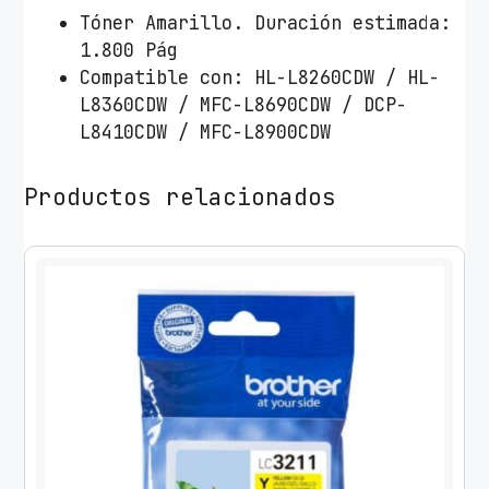
B
Tóner Amarillo. Duración estimada:
r
1.800 Pág
o
Compatible con: HL-L8260CDW / HL-
t
L8360CDW / MFC-L8690CDW / DCP-
h
L8410CDW / MFC-L8900CDW
e
r
Productos relacionados
T
N
-
4
2
1
Y
/
A
m
a