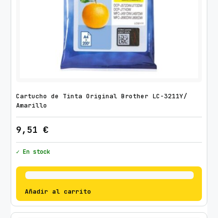
r
i
l
l
o
c
a
n
Cartucho de Tinta Original Brother LC-3211Y/
t
Amarillo
i
d
9,51
€
a
d
✓ En stock
Añadir al carrito