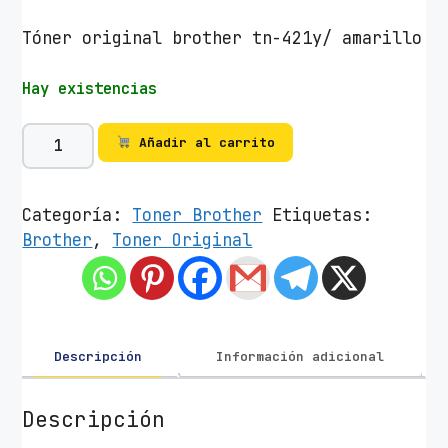
Tóner original brother tn-421y/ amarillo
Hay existencias
T
Añadir al carrito
ó
n
e
Categoría:
Toner Brother
Etiquetas:
r
Brother
,
Toner Original
O
r
i
g
i
Descripción
Información adicional
n
a
Descripción
l