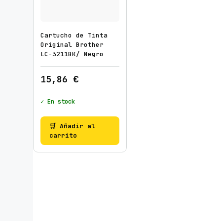
Cartucho de Tinta
Original Brother
LC-3211BK/ Negro
15,86
€
✓ En stock
🛒 Añadir al
carrito