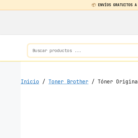
📦
ENVÍOS GRATUITOS A
Saltar
al
contenido
Inicio
/
Toner Brother
/ Tóner Origina