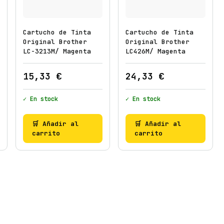
Cartucho de Tinta
Cartucho de Tinta
Original Brother
Original Brother
LC-3213M/ Magenta
LC426M/ Magenta
15,33
€
24,33
€
✓ En stock
✓ En stock
🛒 Añadir al
🛒 Añadir al
carrito
carrito